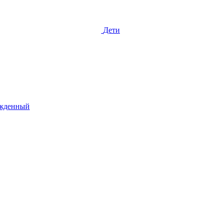
Дети
жденный