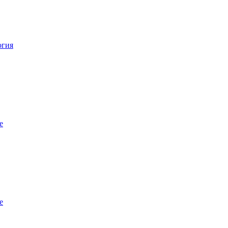
огия
е
е