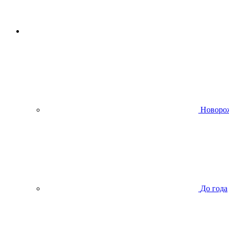
Новоро
До года