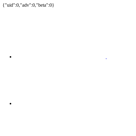
{"uid":0,"adv":0,"beta":0}