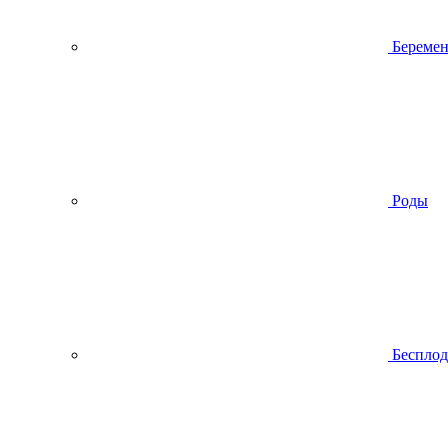
Беремен
Роды
Беспло