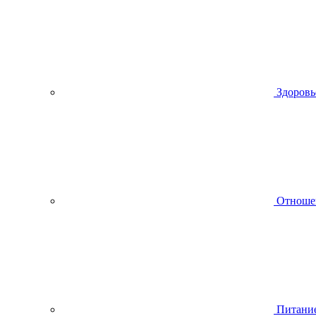
Здоровь
Отноше
Питани