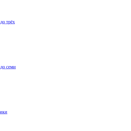
 до трёх
 до семи
ики