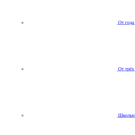
От года
От трёх
Школьн