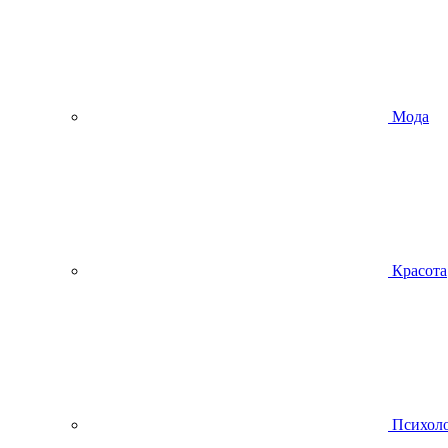
Мода
Красота
Психол