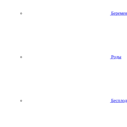
Беремен
Роды
Беспло