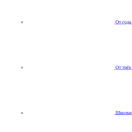
От года
От трёх
Школьн