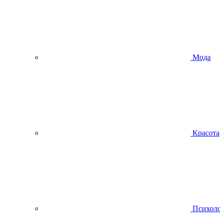
Мода
Красота
Психол