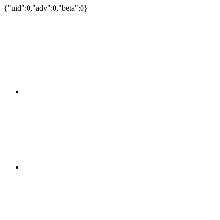
{"uid":0,"adv":0,"beta":0}