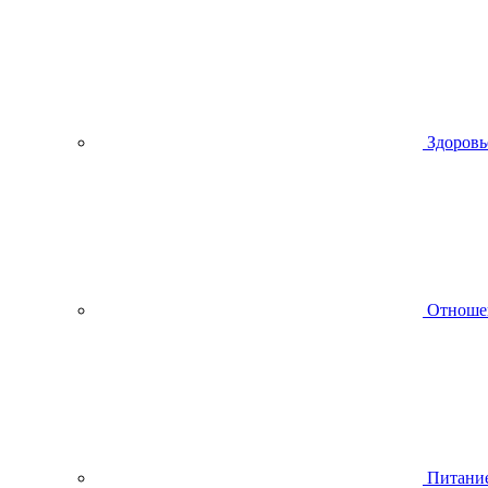
Здоровь
Отноше
Питани