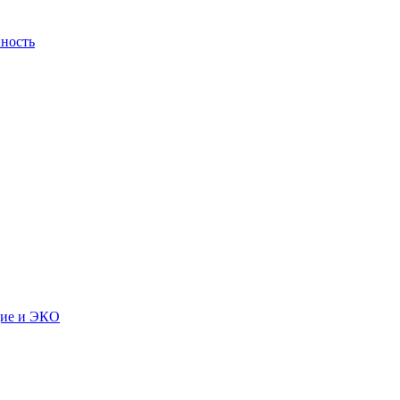
ность
дие и ЭКО