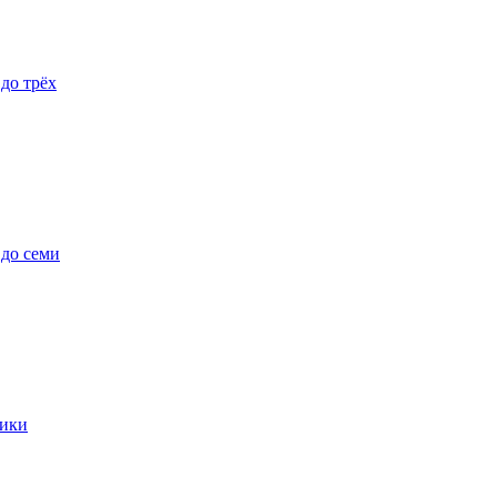
 до трёх
 до семи
ики