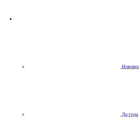
Новоро
До года