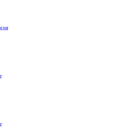
огия
е
е