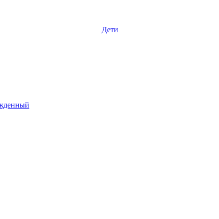
Дети
жденный