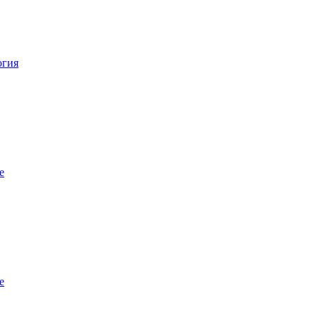
огия
е
е