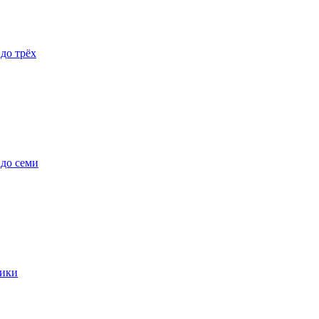
 до трёх
 до семи
ики