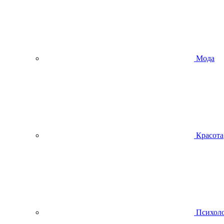
Мода
Красота
Психол