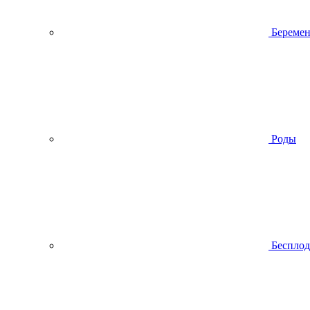
Беремен
Роды
Беспло