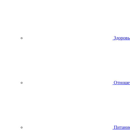
Здоровь
Отноше
Питани