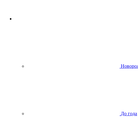
Новоро
До года