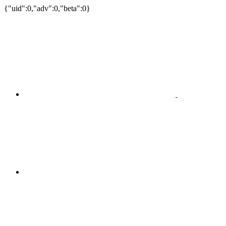
{"uid":0,"adv":0,"beta":0}