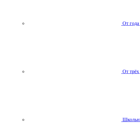
От года
От трёх
Школьн