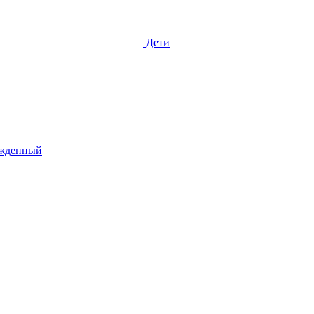
Дети
жденный