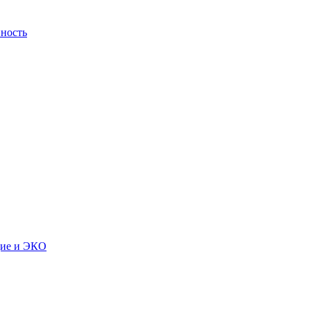
ность
дие и ЭКО