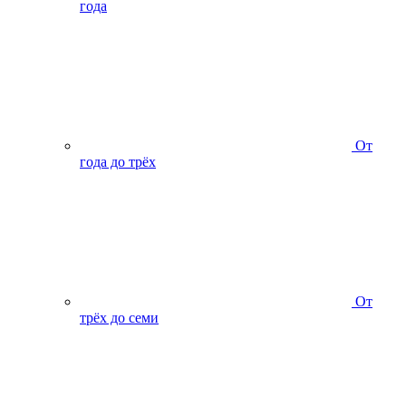
года
От
года до трёх
От
трёх до семи