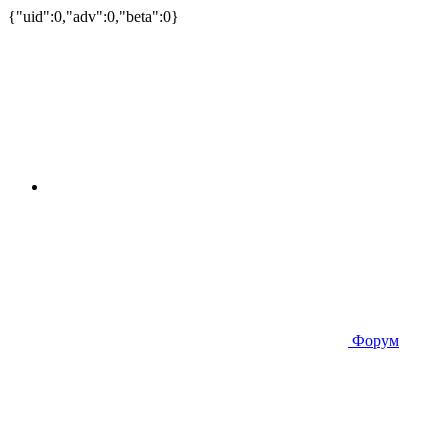
{"uid":0,"adv":0,"beta":0}
Форум