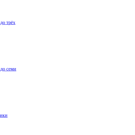
 до трёх
 до семи
ики