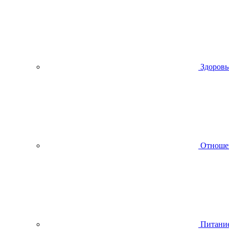
Здоровь
Отноше
Питани