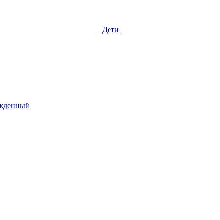
Дети
жденный