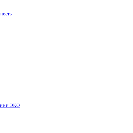
ность
дие и ЭКО