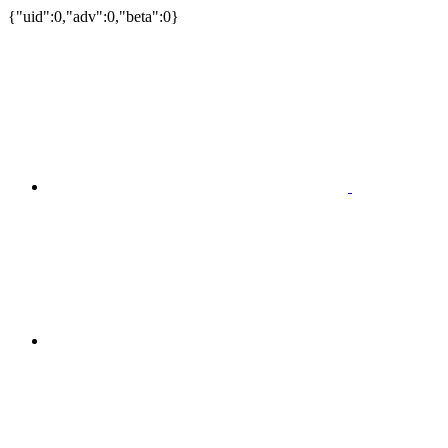
{"uid":0,"adv":0,"beta":0}