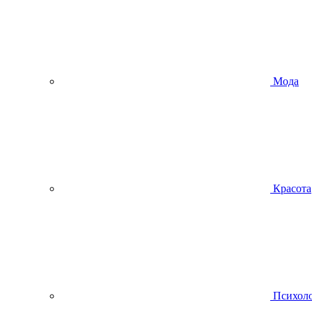
Мода
Красота
Психол