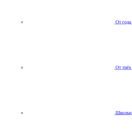
От года
От трёх
Школьн