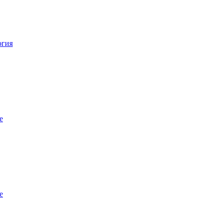
огия
е
е