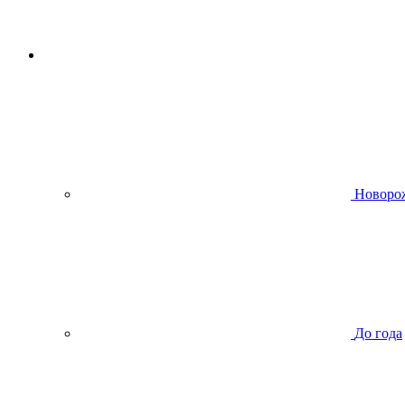
Новоро
До года