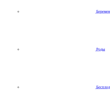
Беремен
Роды
Беспло