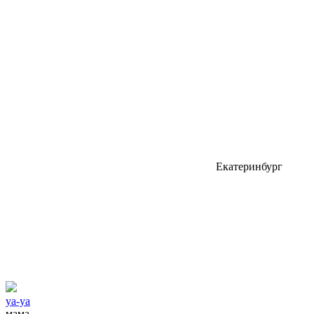
Екатеринбург
уа-уа
мама