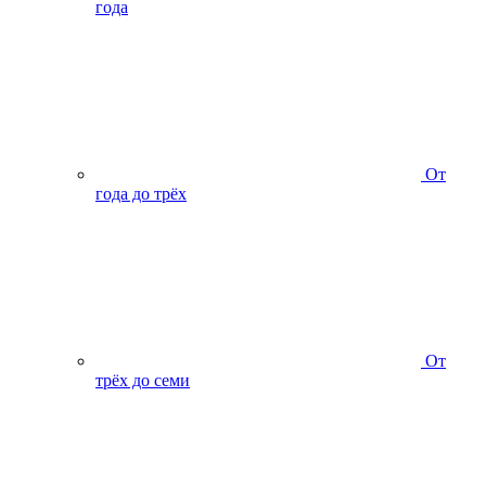
года
От
года до трёх
От
трёх до семи