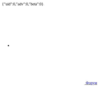
{"uid":0,"adv":0,"beta":0}
Форум