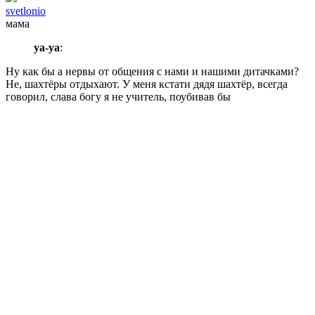
svetlonio
мама
уа-уа
:
Ну как бы а нервы от общения с нами и нашими дитачками?
Не, шахтёры отдыхают. У меня кстати дядя шахтёр, всегда
говорил, слава богу я не учитель, поубивав бы