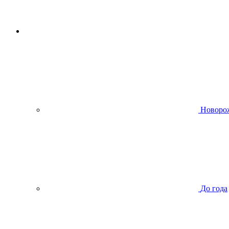
Новоро
До года