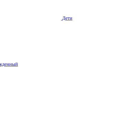
Дети
жденный