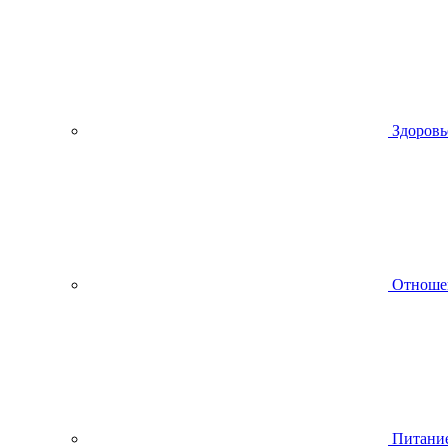
Здоровь
Отноше
Питани