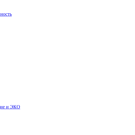
ность
дие и ЭКО