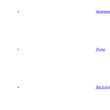
Беремен
Роды
Беспло