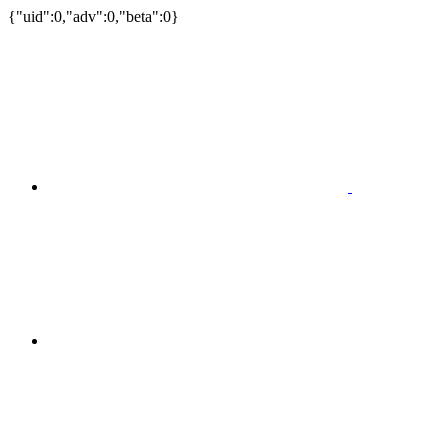
{"uid":0,"adv":0,"beta":0}