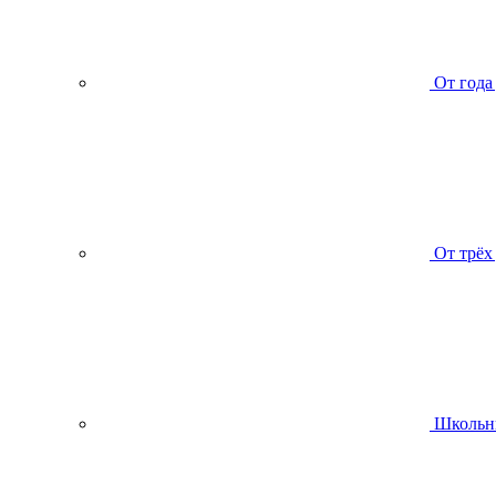
От года
От трёх
Школьн