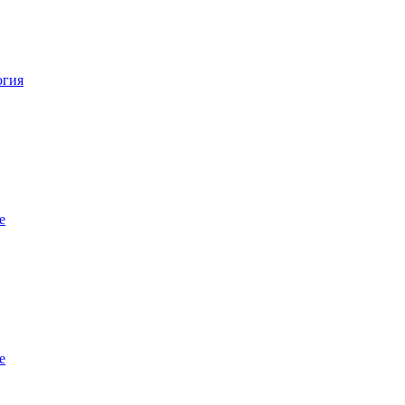
огия
е
е