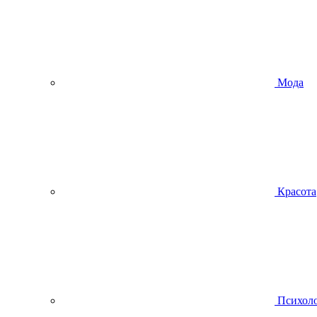
Мода
Красота
Психол