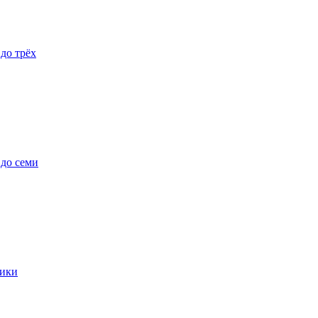
 до трёх
 до семи
ики