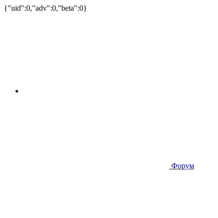
{"uid":0,"adv":0,"beta":0}
Форум