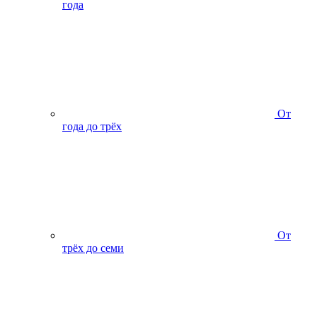
года
От
года до трёх
От
трёх до семи