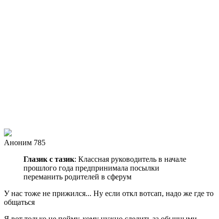
Аноним 785
Глазик с тазик
: Классная руководитель в начале
прошлого года предпринимала посылки
переманить родителей в сферум
У нас тоже не прижился... Ну если откл вотсап, надо же где то
общаться
Я вот только не пойму, кому нужно следить за обычными