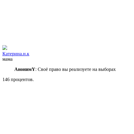
Катерина.н.к
мама
АнонимY
: Своё право вы реализуете на выборах
146 процентов.