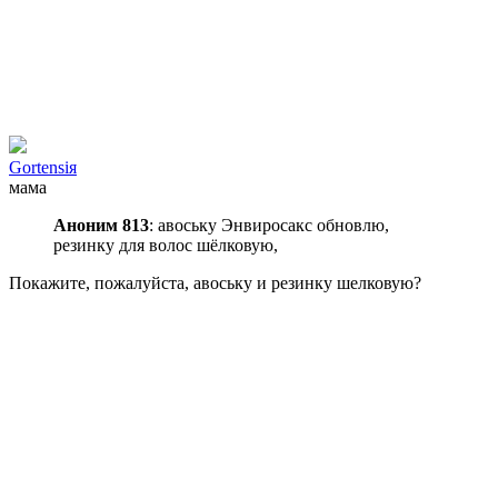
Gortensiя
мама
Аноним 813
: авоську Энвиросакс обновлю,
резинку для волос шёлковую,
Покажите, пожалуйста, авоську и резинку шелковую?