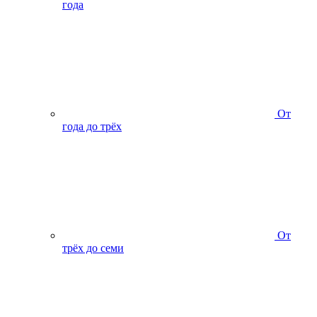
года
От
года до трёх
От
трёх до семи