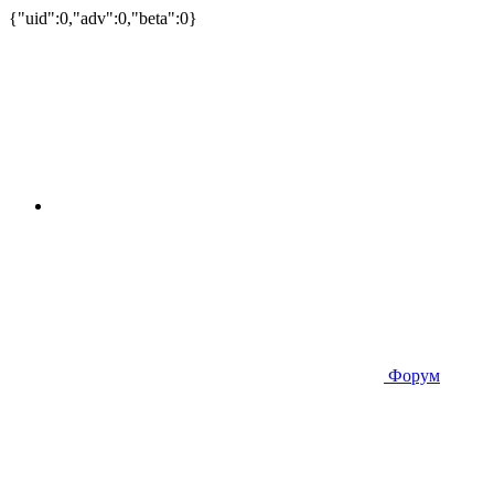
{"uid":0,"adv":0,"beta":0}
Форум