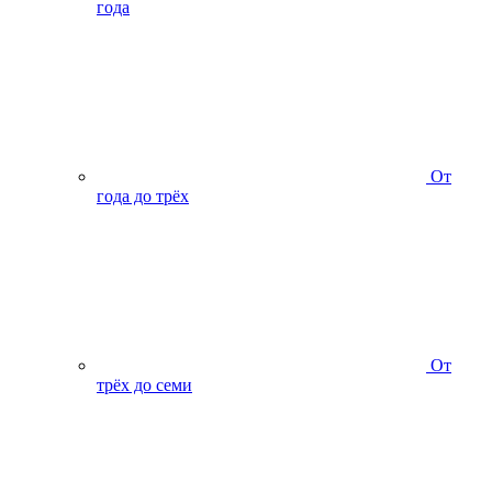
года
От
года до трёх
От
трёх до семи