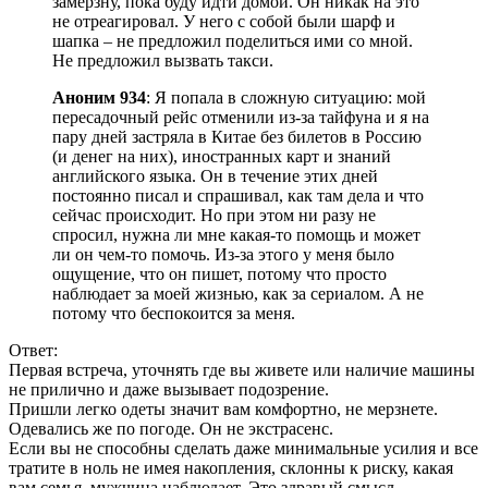
замерзну, пока буду идти домой. Он никак на это
не отреагировал. У него с собой были шарф и
шапка – не предложил поделиться ими со мной.
Не предложил вызвать такси.
Аноним 934
: Я попала в сложную ситуацию: мой
пересадочный рейс отменили из-за тайфуна и я на
пару дней застряла в Китае без билетов в Россию
(и денег на них), иностранных карт и знаний
английского языка. Он в течение этих дней
постоянно писал и спрашивал, как там дела и что
сейчас происходит. Но при этом ни разу не
спросил, нужна ли мне какая-то помощь и может
ли он чем-то помочь. Из-за этого у меня было
ощущение, что он пишет, потому что просто
наблюдает за моей жизнью, как за сериалом. А не
потому что беспокоится за меня.
Ответ:
Первая встреча, уточнять где вы живете или наличие машины
не прилично и даже вызывает подозрение.
Пришли легко одеты значит вам комфортно, не мерзнете.
Одевались же по погоде. Он не экстрасенс.
Если вы не способны сделать даже минимальные усилия и все
тратите в ноль не имея накопления, склонны к риску, какая
вам семья, мужчина наблюдает. Это здравый смысл.