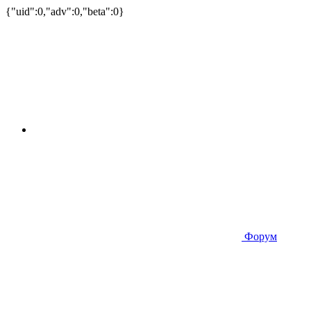
{"uid":0,"adv":0,"beta":0}
Форум