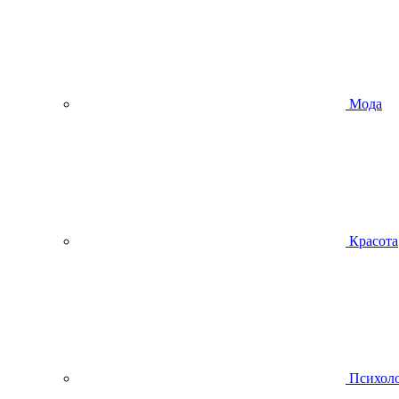
Мода
Красота
Психол