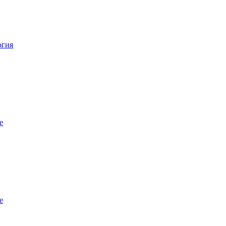
огия
е
е