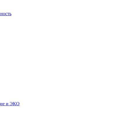
ность
дие и ЭКО