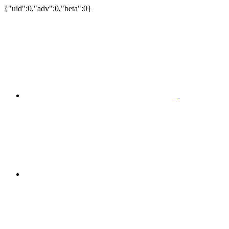
{"uid":0,"adv":0,"beta":0}