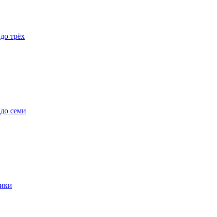
 до трёх
 до семи
ики