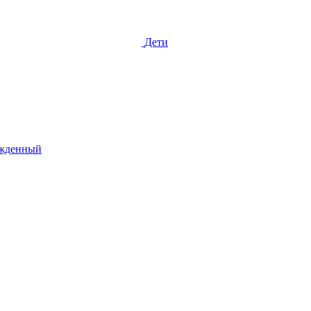
Дети
жденный