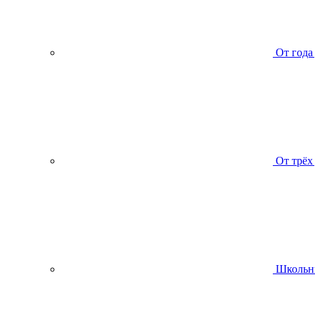
От года
От трёх
Школьн