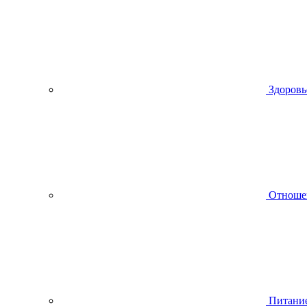
Здоровь
Отноше
Питани