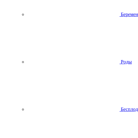
Беремен
Роды
Беспло