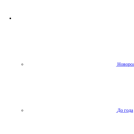
Новоро
До года