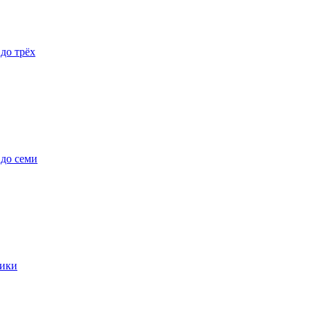
 до трёх
 до семи
ики