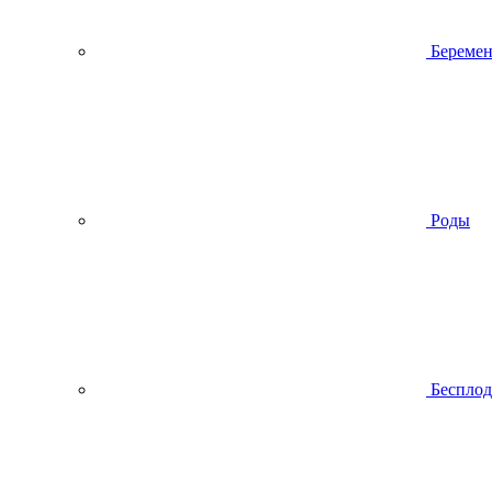
Беремен
Роды
Беспло