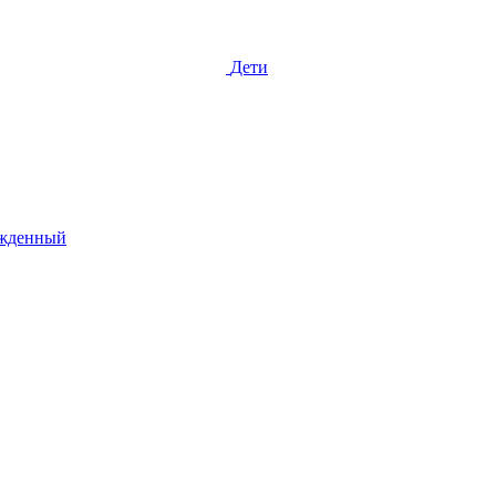
Дети
жденный