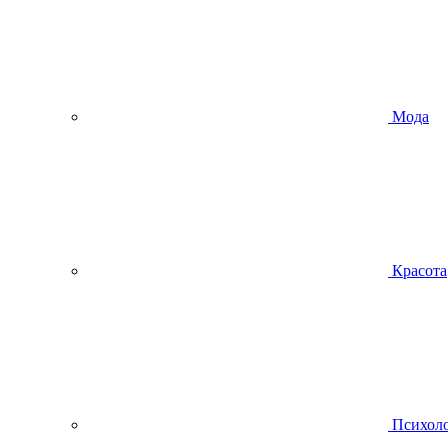
Мода
Красота
Психол