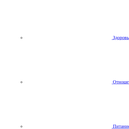
Здоровь
Отноше
Питани