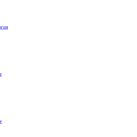
огия
е
е