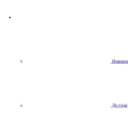
Новоро
До года