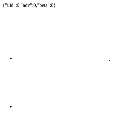
{"uid":0,"adv":0,"beta":0}