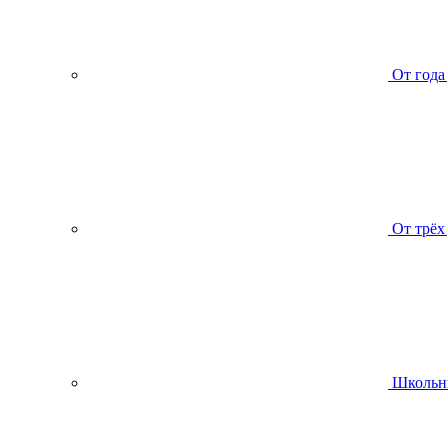
От года
От трёх
Школьн