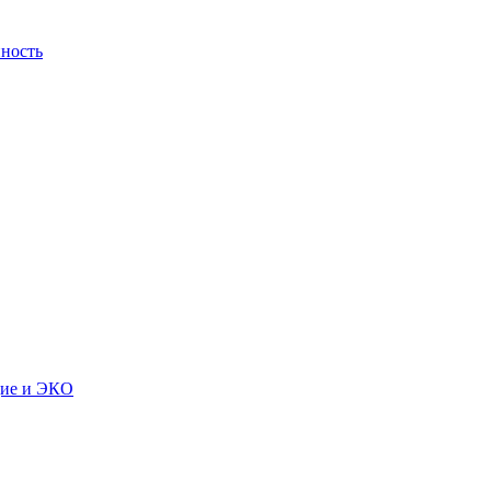
ность
дие и ЭКО