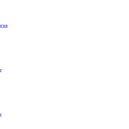
огия
е
е