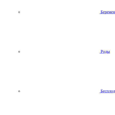
Беремен
Роды
Беспло