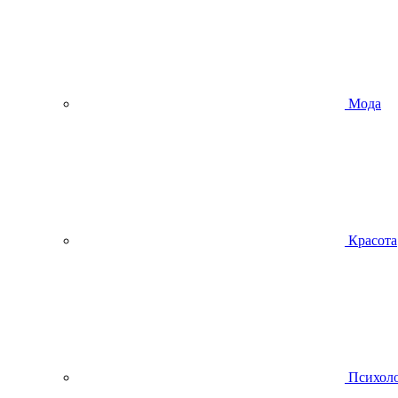
Мода
Красота
Психол