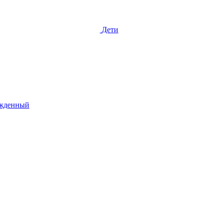
Дети
жденный