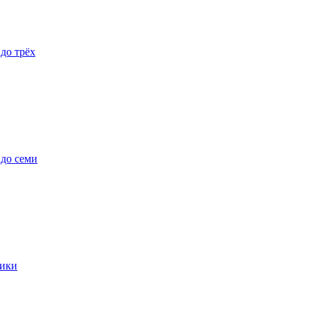
 до трёх
 до семи
ики