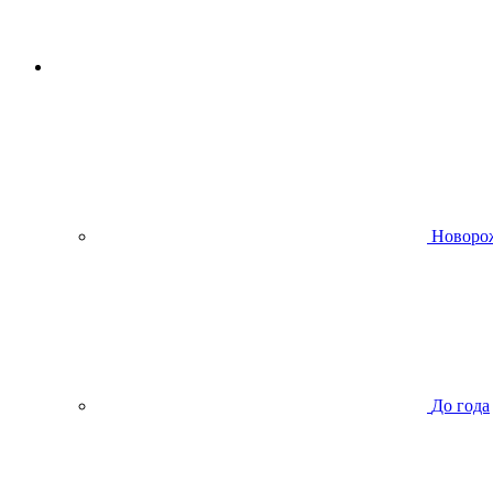
Новоро
До года