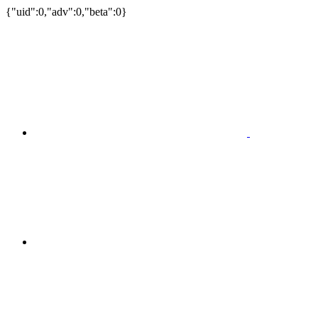
{"uid":0,"adv":0,"beta":0}