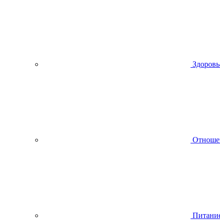
Здоровь
Отноше
Питани