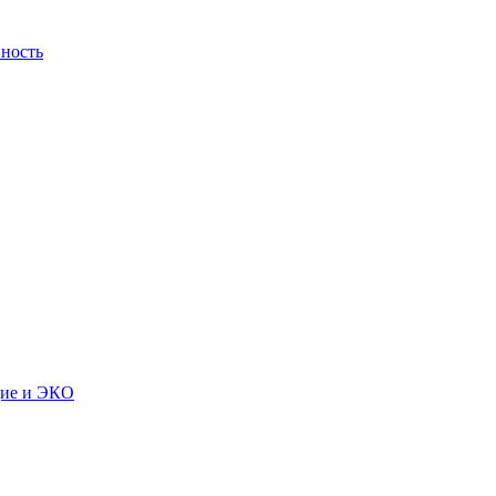
ность
дие и ЭКО