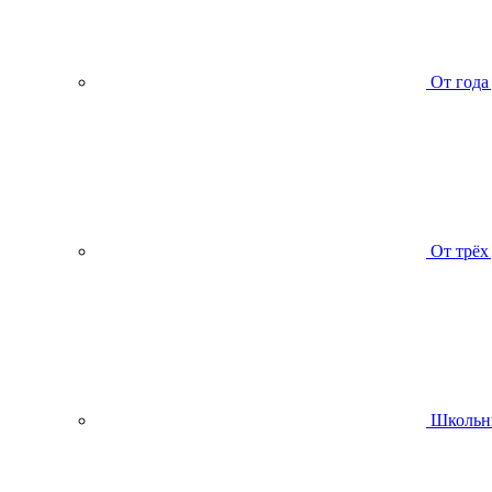
От года
От трёх
Школьн