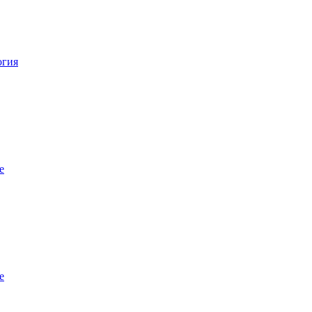
огия
е
е