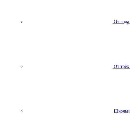
От года
От трёх
Школьн