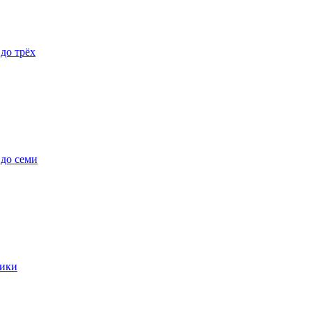
 до трёх
 до семи
ики