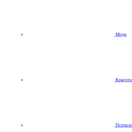
Мода
Красота
Психол