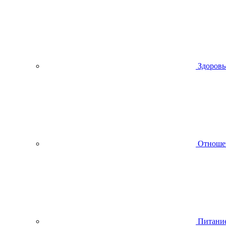
Здоровь
Отноше
Питани