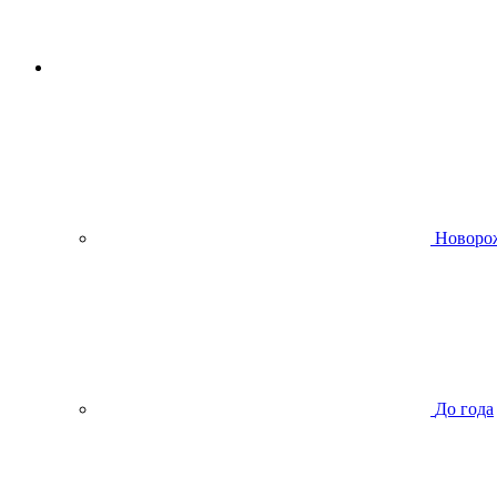
Новоро
До года