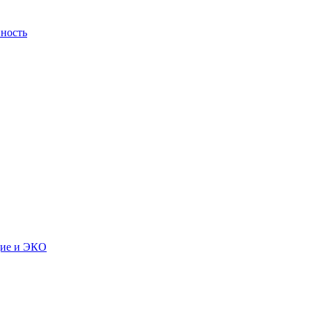
ность
дие и ЭКО