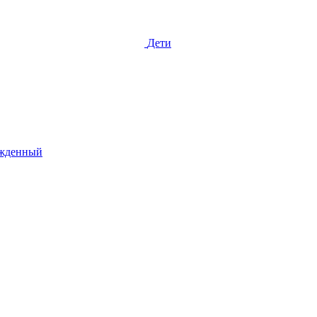
Дети
жденный