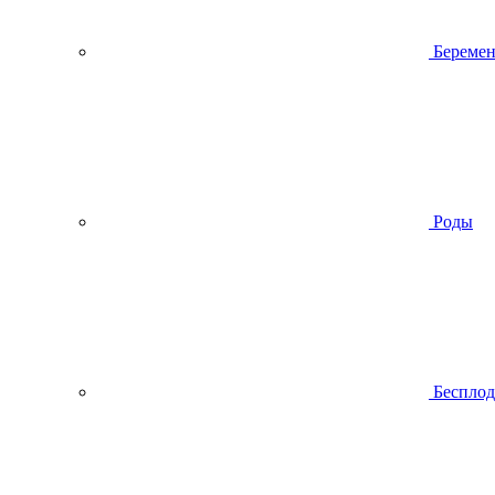
Беремен
Роды
Беспло