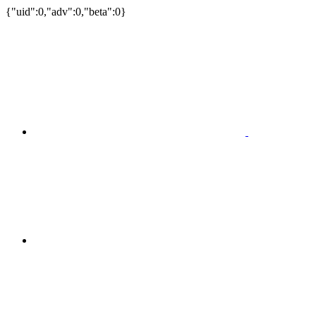
{"uid":0,"adv":0,"beta":0}