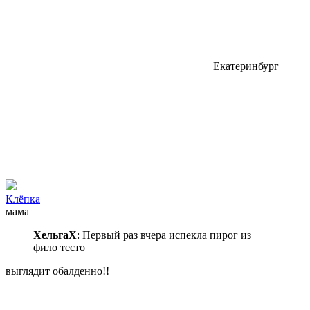
Екатеринбург
Клёпкa
мама
ХельгаХ
: Первый раз вчера испекла пирог из
фило тесто
выглядит обалденно!!