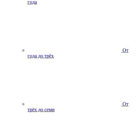
года
От
года до трёх
От
трёх до семи