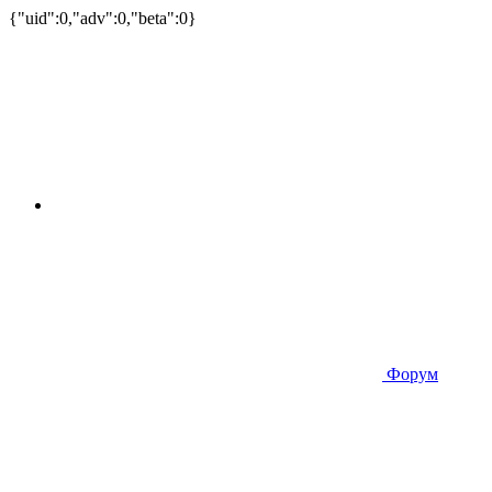
{"uid":0,"adv":0,"beta":0}
Форум