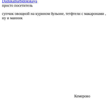
DudukaBarbidokskaya
просто посетитель
супчик овощной на курином бульоне, тетфтели с макаронами ,
ну и манник
Кемерово