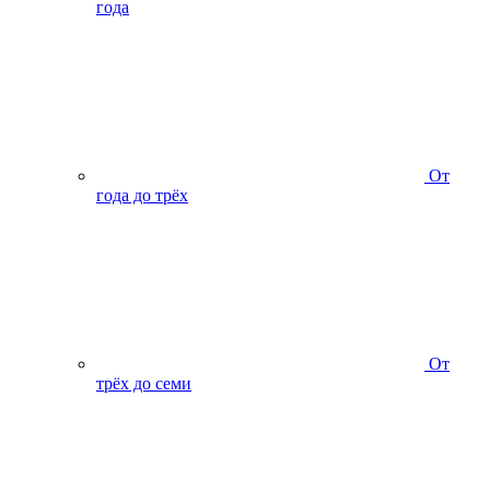
года
От
года до трёх
От
трёх до семи