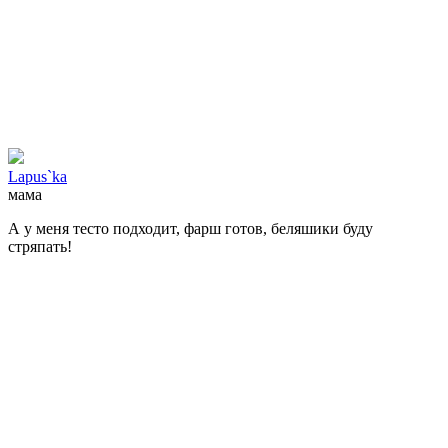
Lapus`ka
мама
А у меня тесто подходит, фарш готов, беляшики буду
стряпать!