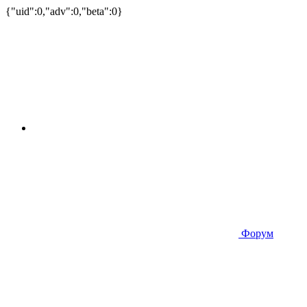
{"uid":0,"adv":0,"beta":0}
Форум