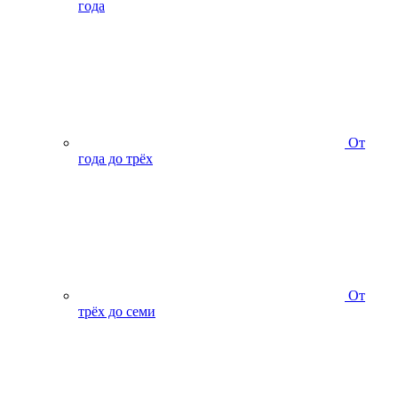
года
От
года до трёх
От
трёх до семи