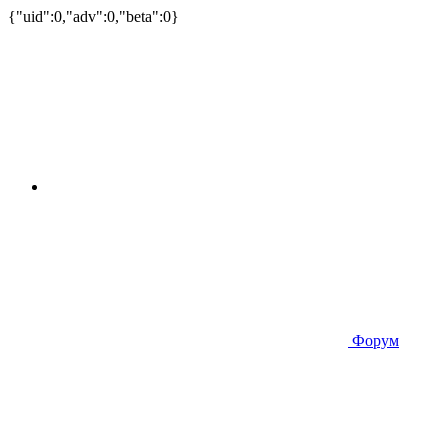
{"uid":0,"adv":0,"beta":0}
Форум