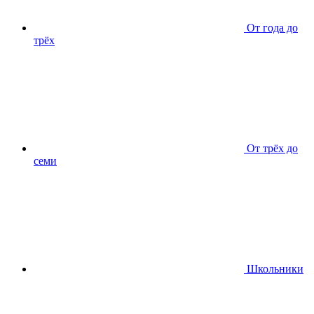
От года до
трёх
От трёх до
семи
Школьники