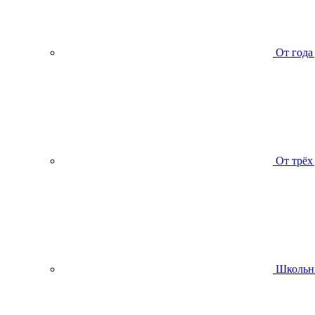
От года
От трёх
Школьн