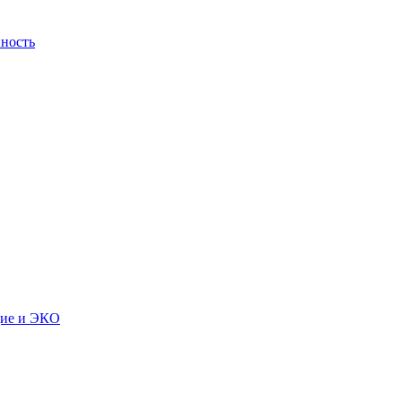
ность
дие и ЭКО