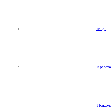
Мода
Красота
Психол