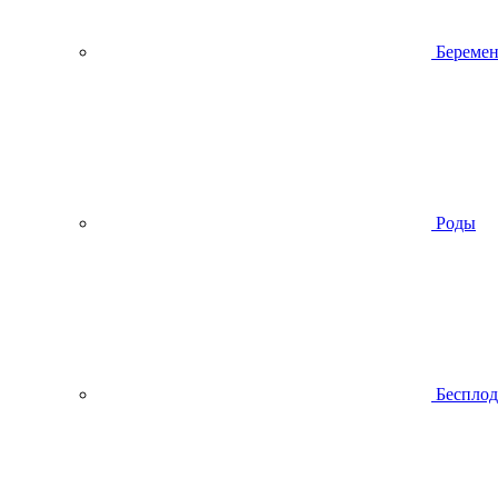
Беремен
Роды
Беспло