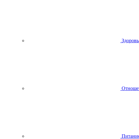
Здоровь
Отноше
Питани