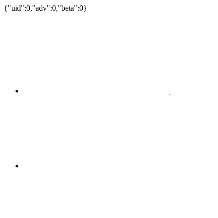
{"uid":0,"adv":0,"beta":0}