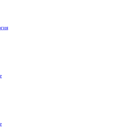
огия
е
е