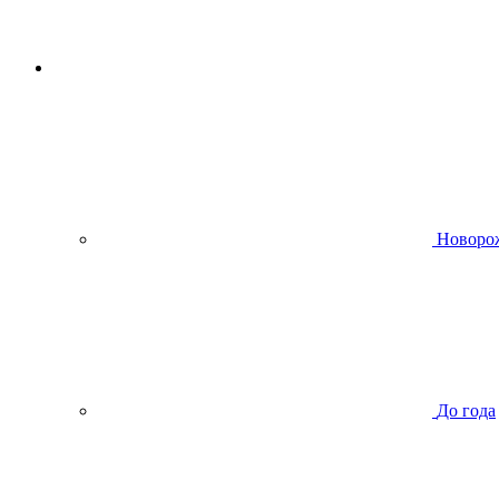
Новоро
До года