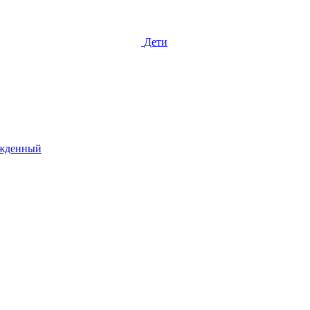
Дети
жденный