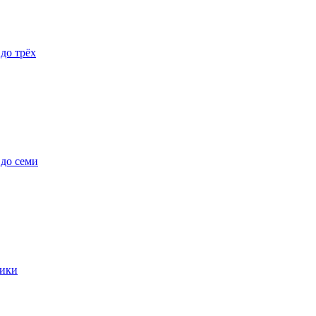
 до трёх
 до семи
ики