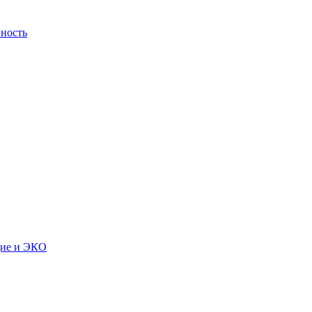
ность
дие и ЭКО