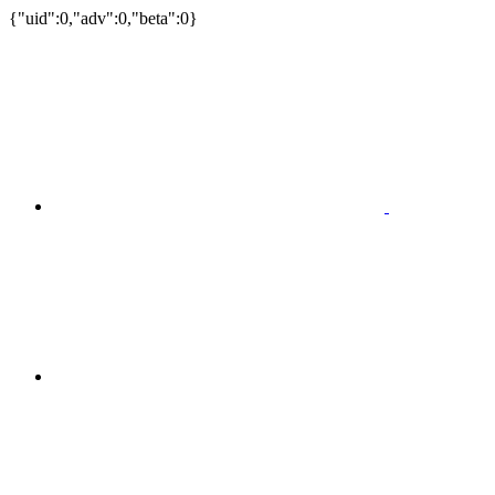
{"uid":0,"adv":0,"beta":0}