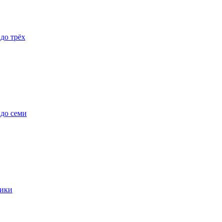
 до трёх
 до семи
ики