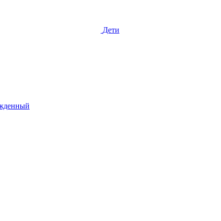
Дети
жденный