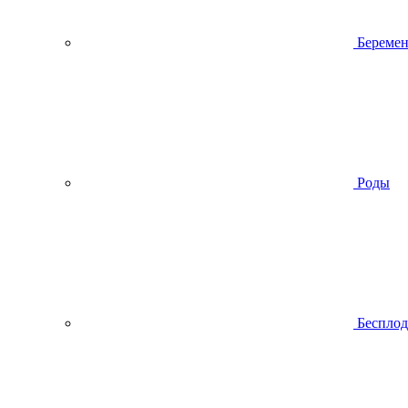
Беремен
Роды
Беспло