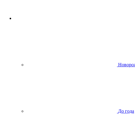
Новоро
До года