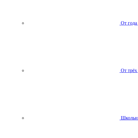
От года
От трёх
Школьн