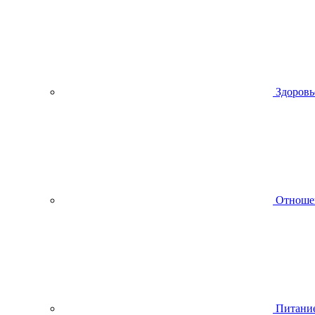
Здоровь
Отноше
Питани