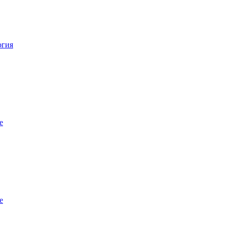
огия
е
е