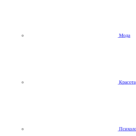
Мода
Красота
Психол