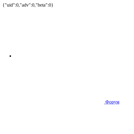
{"uid":0,"adv":0,"beta":0}
Форум