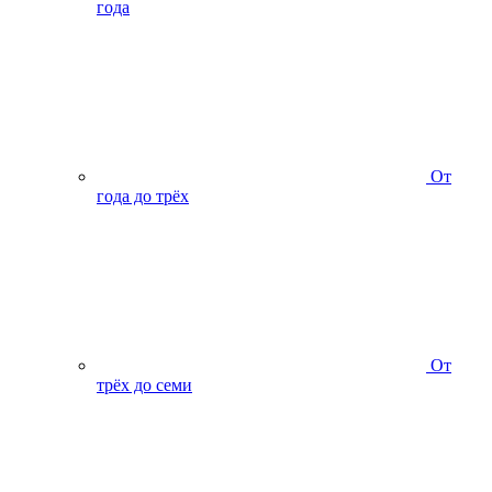
года
От
года до трёх
От
трёх до семи