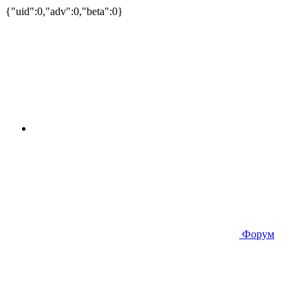
{"uid":0,"adv":0,"beta":0}
Форум