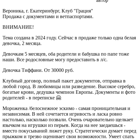
автор
Вероника, г. Екатеринбург, Клуб "Грация"
Продажа с документами и ветпаспортами.
ВНИМАНИЕ!
Тема создана в 2024 году. Сейчас в продаже только одна белая
девочка, 2 месяца.
Девочкам 5 месяцев, оба родители и бабушка по папе тоже
наши. Все родословные могу предоставить в л/с.
Девочка Тиффани. От 30000 руб.
Клубный договор, полный пакет документов, отправка в
любой город. В любимицы или разведение. Высокое серебро,
богатые крови, дедушка чемпион Европы. Документы и фото
родителей - в переписке 🤗
Мороженка /белоснежное эскимо - самая проницательная и
независимая. В ней сочетается игривость и ласка ровно
настолько, насколько позвали. Очень очаровательно щелкает
язычком на игрушки из перьев. Когда на нее заедаешься -
вместо покусываний лижет руку. Стратегически думает перед
прыжком и трезво оценивает свои возможности. Умеет спать