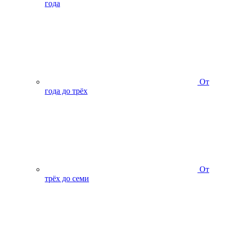
года
От
года до трёх
От
трёх до семи