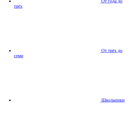
От года до
трёх
От трёх до
семи
Школьники