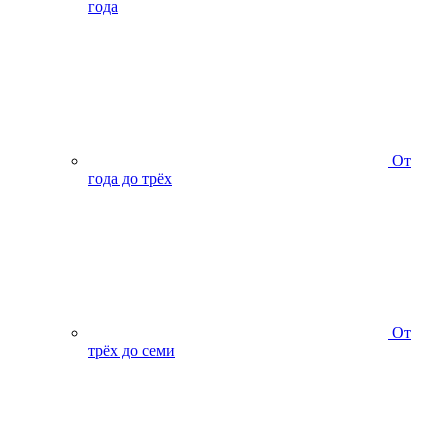
года
От
года до трёх
От
трёх до семи