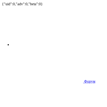
{"uid":0,"adv":0,"beta":0}
Форум