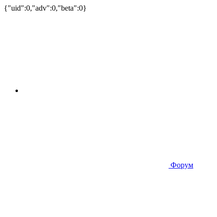
{"uid":0,"adv":0,"beta":0}
Форум