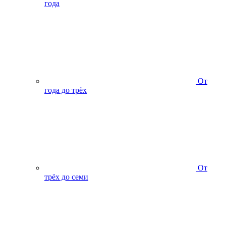
года
От
года до трёх
От
трёх до семи