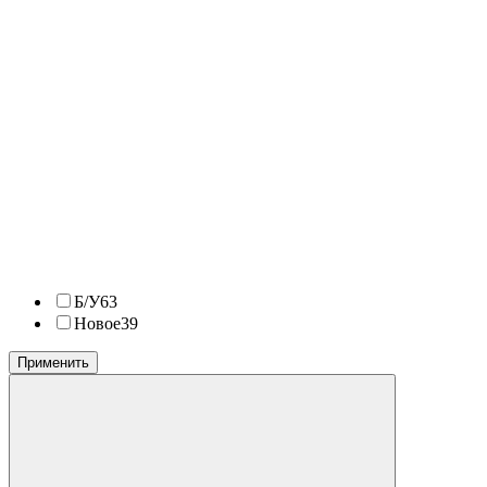
Б/У
63
Новое
39
Применить