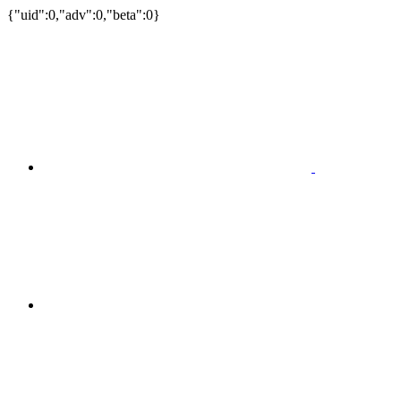
{"uid":0,"adv":0,"beta":0}