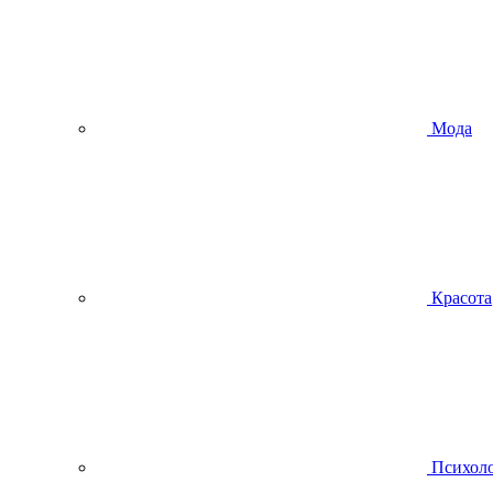
Мода
Красота
Психол