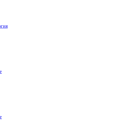
огия
е
е