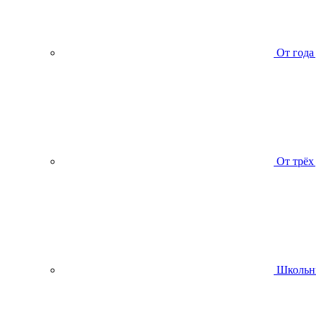
От года
От трёх
Школьн