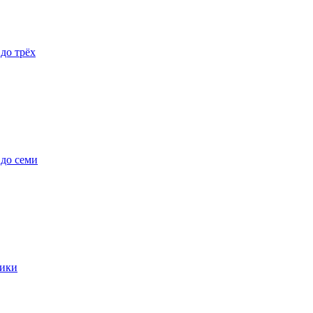
 до трёх
 до семи
ики