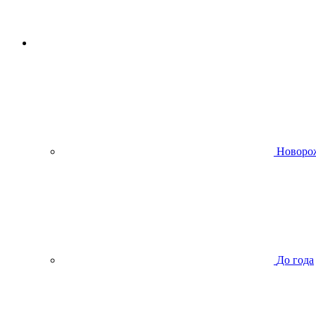
Новоро
До года