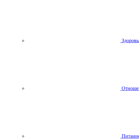
Здоровь
Отноше
Питани