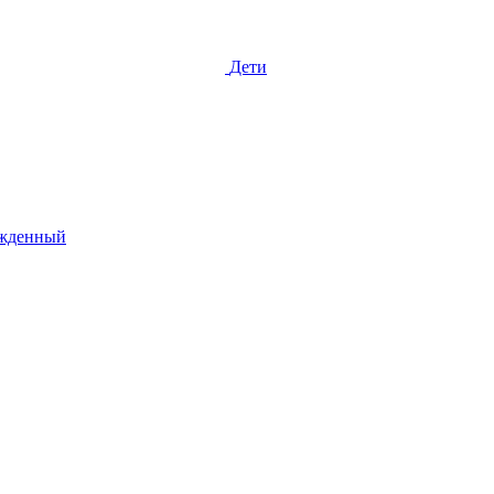
Дети
жденный