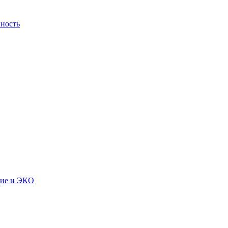
ность
дие и ЭКО