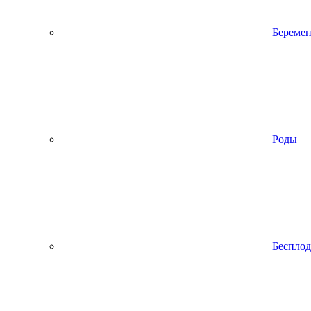
Беремен
Роды
Беспло