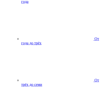
года
От
года до трёх
От
трёх до семи