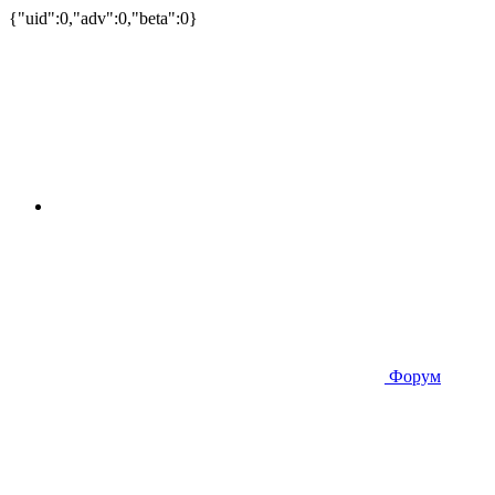
{"uid":0,"adv":0,"beta":0}
Форум