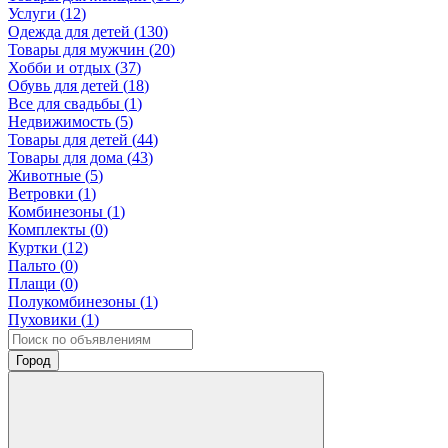
Услуги (
12
)
Одежда для детей (
130
)
Товары для мужчин (
20
)
Хобби и отдых (
37
)
Обувь для детей (
18
)
Все для свадьбы (
1
)
Недвижимость (
5
)
Товары для детей (
44
)
Товары для дома (
43
)
Животные (
5
)
Ветровки (
1
)
Комбинезоны (
1
)
Комплекты (
0
)
Куртки (
12
)
Пальто (
0
)
Плащи (
0
)
Полукомбинезоны (
1
)
Пуховики (
1
)
Город