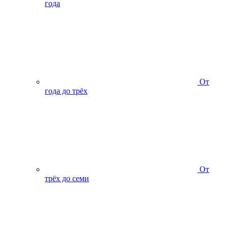
года
От
года до трёх
От
трёх до семи