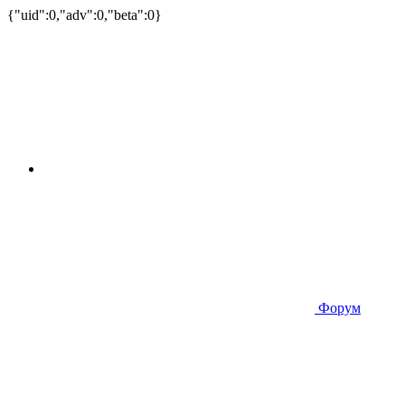
{"uid":0,"adv":0,"beta":0}
Форум