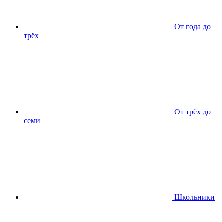
От года до
трёх
От трёх до
семи
Школьники