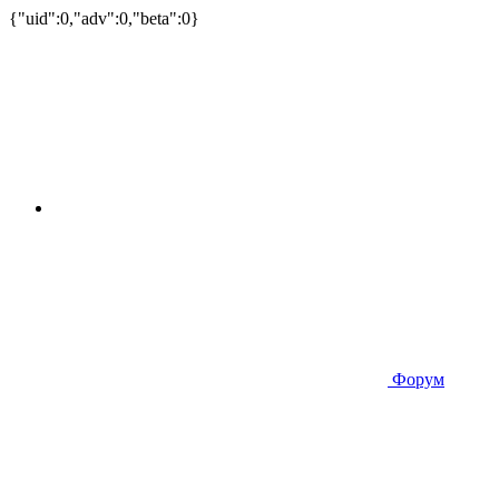
{"uid":0,"adv":0,"beta":0}
Форум