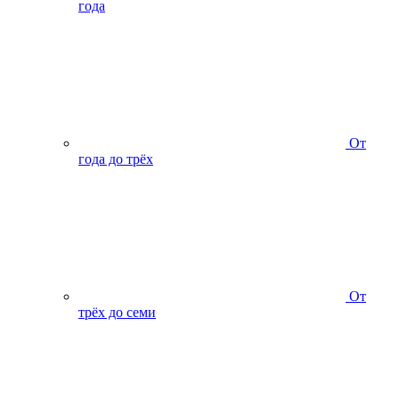
года
От
года до трёх
От
трёх до семи