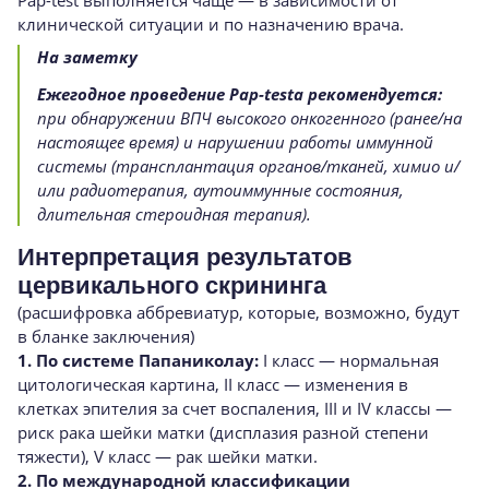
клинической ситуации и по назначению врача.
На заметку
Ежегодное проведение Pap-testа
рекомендуется:
при обнаружении ВПЧ высокого онкогенного (ранее/на
настоящее время) и нарушении работы иммунной
системы (трансплантация органов/тканей, химио и/
или радиотерапия, аутоиммунные состояния,
длительная стероидная терапия).
Интерпретация результатов
цервикального скрининга
(расшифровка аббревиатур, которые, возможно, будут
в бланке заключения)
1. По системе Папаниколау:
I класс — нормальная
цитологическая картина, II класс — изменения в
клетках эпителия за счет воспаления, III и IV классы —
риск рака шейки матки (дисплазия разной степени
тяжести), V класс — рак шейки матки.
2. По международной классификации