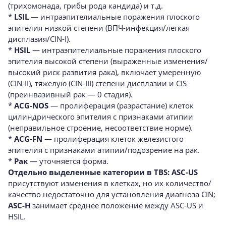
(трихомонада, грибы рода кандида) и т.д.
*
LSIL
— интраэпителиальные поражения плоского
эпителия низкой степени (ВПЧ-инфекция/легкая
дисплазия/CIN-I).
*
HSIL
— интраэпителиальные поражения плоского
эпителия высокой степени (выраженные изменения/
высокий риск развития рака), включает умеренную
(CIN-II), тяжелую (CIN-III) степени дисплазии и CIS
(преинвазивный рак — 0 стадия).
*
ACG
-
NOS
— пролиферация (разрастание) клеток
цилиндрического эпителия с признаками атипии
(неправильное строение, несоответствие норме).
*
ACG-
FN
— пролиферация клеток железистого
эпителия с признаками атипии/подозрение на рак.
*
Рак
— уточняется форма.
Отдельно выделенные категории в TBS: ASC-US
присутствуют изменения в клетках, но их количество/
качество недостаточно для установления диагноза CIN;
ASC-H
занимает среднее положение между ASC-US и
HSIL.