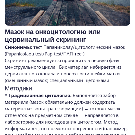
Мазок на онкоцитологию или
цервикальный скрининг
Синонимы:
тест Папаниколау/цитологический мазок
(Papanicolaou test/Pap-test/ПАП-тест).
Скрининг рекомендуется проводить в первую фазу
менструального цикла. Биоматериал набирается из
цервикального канала и поверхности шейки матки
(смешанный мазок) специальными щеточками.
Методики
*
Традиционная цитология.
Выполняется забор
материала (мазок обязательно должен содержать
материал из зоны трансформации) → готовят мазок-
отпечаток на предметном стекле → направляется в
лабораторию для исследования цитологом. Метод
информативен, но возможны погрешности (например,
при несоблюдении техники забора/транспортировки),