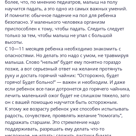
более, что, по мнению педиатров, малыш на полу
научится падать, а это одно из самых важных умений.
И помните: обычное падение на пол для ребенка
безопасно. У маленького человека организм
приспособлен к тому, чтобы падать. Следить следует
только за тем, чтобы малыш не упал с большой
высоты.
С 10—11 месяцев ребенка необходимо знакомить с
опасностями. Но делать это надо с умом, не травмируя
малыша. Слово “нельзя” будет ему понятно гораздо
позже, а вот серьезный ответ на желание протянуть
руку и достать горячий чайник: “Осторожно, будет
горячо! Будет больно!” — важен и необходим. И даже
если ребенок все-таки дотронется до горячего чайника,
лечить маленький ожог будет не слишком тяжело, зато
он с вашей помощью научится быть осторожным.
К этому же возрасту ребенок уже способен испытывать
радость, сочувствие, проявлять желание “помогать”,
подражать старшим. Это стремление надо
поддерживать, разрешать ему делать что-то
несложное, не играть: сложить листики бумаги,