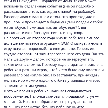
если вы находитесь недалеко от дома, также может
вспомнить отдаленные события (зимой подробно
рассказывает о том, как ездил с папой на рыбалку).
Разговаривая с малышом о том, что происходило в
прошлом и произойдет в будущем (“Мы поедем с тобой
на автобусе. Помнишь, как автобус едет?”), вы
развиваете его образную память и кругозор.
На протяжении второго года жизни ребенок намного
дольше занимается игрушками (ЗСМЮ минут), а если в
игру вступает взрослый, то еще дольше. Теперь его
трудно оторвать от заинтересовавшего его дела. Занять
малыша другим делом, которое не интересует его,
также очень сложно. Поэтому надо стараться привлечь
ребенка к разным играм, чтобы это было ему полезно и
развивало разнопланово. Но заставлять, принуждать
нельзя, ибо можно надолго отбить у малыша интерес
заниматься этим делом.
В это же время у ребенка начинает складываться
воображение. Палочка становится лошадкой, стул —
машиной. Но это воображение еще нуждается во
внешних предметах, без них ребенок ничего