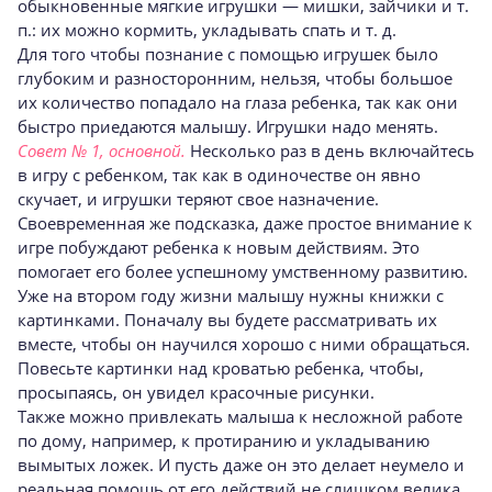
обыкновенные мягкие игрушки — мишки, зайчики и т.
п.: их можно кормить, укладывать спать и т. д.
Для того чтобы познание с помощью игрушек было
глубоким и разносторонним, нельзя, чтобы большое
их количество попадало на глаза ребенка, так как они
быстро приедаются малышу. Игрушки надо менять.
Совет № 1, основной.
Несколько раз в день включайтесь
в игру с ребенком, так как в одиночестве он явно
скучает, и игрушки теряют свое назначение.
Своевременная же подсказка, даже простое внимание к
игре побуждают ребенка к новым действиям. Это
помогает его более успешному умственному развитию.
Уже на втором году жизни малышу нужны книжки с
картинками. Поначалу вы будете рассматривать их
вместе, чтобы он научился хорошо с ними обращаться.
Повесьте картинки над кроватью ребенка, чтобы,
просыпаясь, он увидел красочные рисунки.
Также можно привлекать малыша к несложной работе
по дому, например, к протиранию и укладыванию
вымытых ложек. И пусть даже он это делает неумело и
реальная помощь от его действий не слишком велика,