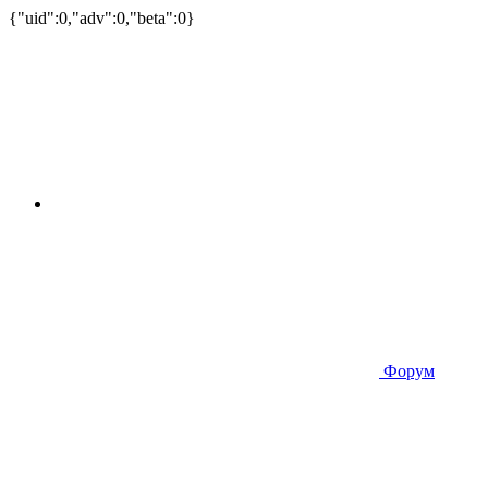
{"uid":0,"adv":0,"beta":0}
Форум