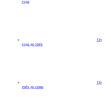
года
От
года до трёх
От
трёх до семи