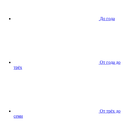
До года
От года до
трёх
От трёх до
семи