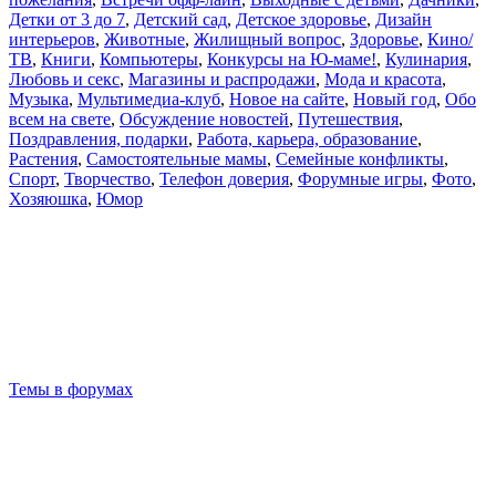
Детки от 3 до 7
,
Детский сад
,
Детское здоровье
,
Дизайн
интерьеров
,
Животные
,
Жилищный вопрос
,
Здоровье
,
Кино/
ТВ
,
Книги
,
Компьютеры
,
Конкурсы на Ю-маме!
,
Кулинария
,
Любовь и секс
,
Магазины и распродажи
,
Мода и красота
,
Музыка
,
Мультимедиа-клуб
,
Новое на сайте
,
Новый год
,
Обо
всем на свете
,
Обсуждение новостей
,
Путешествия
,
Поздравления, подарки
,
Работа, карьера, образование
,
Растения
,
Самостоятельные мамы
,
Семейные конфликты
,
Спорт
,
Творчество
,
Телефон доверия
,
Форумные игры
,
Фото
,
Хозяюшка
,
Юмор
Темы в форумах