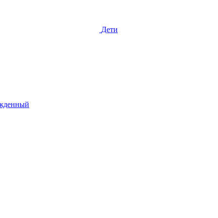
Дети
жденный