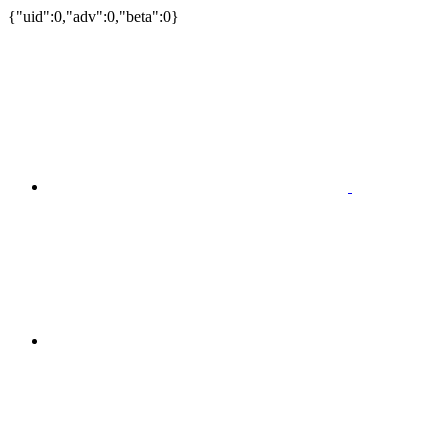
{"uid":0,"adv":0,"beta":0}