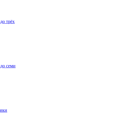
 до трёх
 до семи
ики