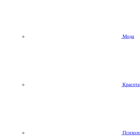
Мода
Красота
Психол