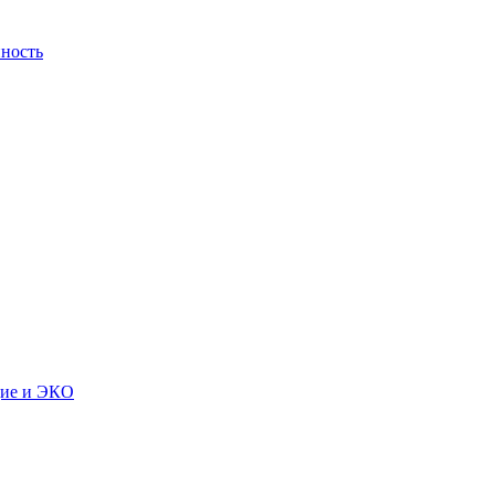
ность
дие и ЭКО