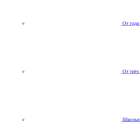
От года
От трёх
Школьн