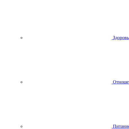
Здоровь
Отноше
Питани