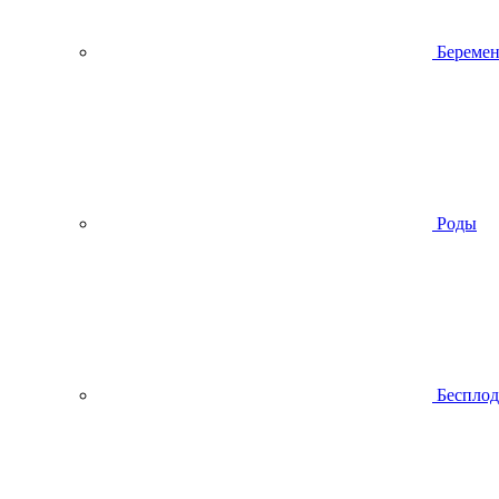
Беремен
Роды
Беспло