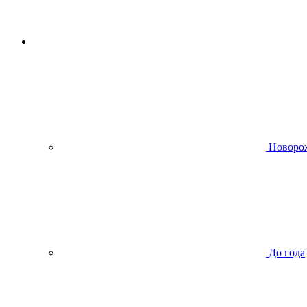
Новоро
До года