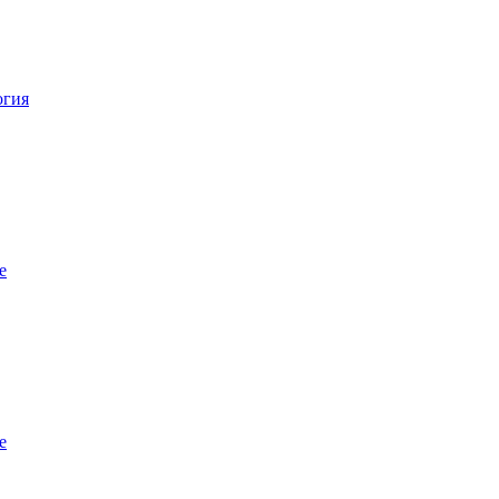
огия
е
е