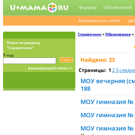
Форумы
Объявления
Беременность online
Дет
Справочник
»
Образование
»
Поиск по разделу
"Справочник":
Я ищу
Найдено: 23
расширенный поиск >>
Страницы:
1
2
3
следу
МОУ вечерняя (с
188
МОУ гимназия № 
МОУ гимназия № 
МОУ гимназия № 