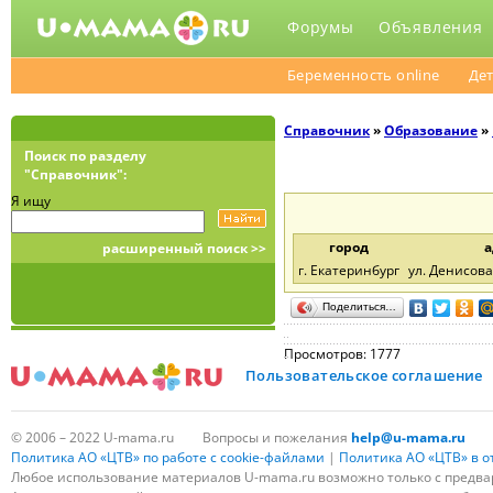
Форумы
Объявления
Беременность online
Дет
Справочник
»
Образование
»
Поиск по разделу
"Справочник":
Я ищу
город
а
расширенный поиск >>
г. Екатеринбург
ул. Денисова
Поделиться…
Просмотров: 1777
Пользовательское соглашение
© 2006 – 2022 U-mama.ru
Вопросы и пожелания
help@u-mama.ru
Политика АО «ЦТВ» по работе с cookie-файлами
|
Политика АО «ЦТВ» в 
Любое использование материалов U-mama.ru возможно только с предва