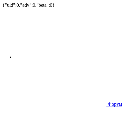
{"uid":0,"adv":0,"beta":0}
Форум