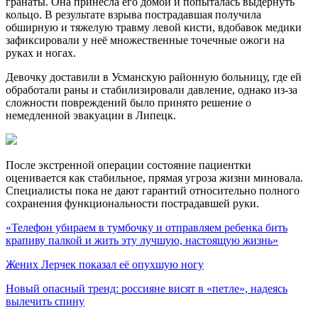
гранаты. Она принесла его домой и попыталась выдернуть
кольцо. В результате взрыва пострадавшая получила
обширную и тяжелую травму левой кисти, вдобавок медики
зафиксировали у неё множественные точечные ожоги на
руках и ногах.
Девочку доставили в Усманскую районную больницу, где ей
обработали раны и стабилизировали давление, однако из-за
сложности повреждений было принято решение о
немедленной эвакуации в Липецк.
После экстренной операции состояние пациентки
оценивается как стабильное, прямая угроза жизни миновала.
Специалисты пока не дают гарантий относительно полного
сохранения функциональности пострадавшей руки.
«Телефон убираем в тумбочку и отправляем ребенка бить
крапиву палкой и жить эту лучшую, настоящую жизнь»
Жених Лерчек показал её опухшую ногу
Новый опасный тренд: россияне висят в «петле», надеясь
вылечить спину