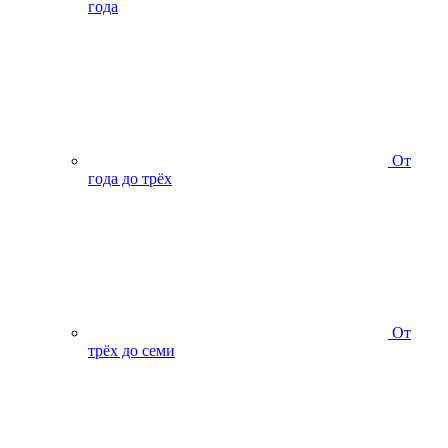
года
От
года до трёх
От
трёх до семи