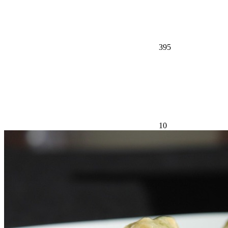
395
10