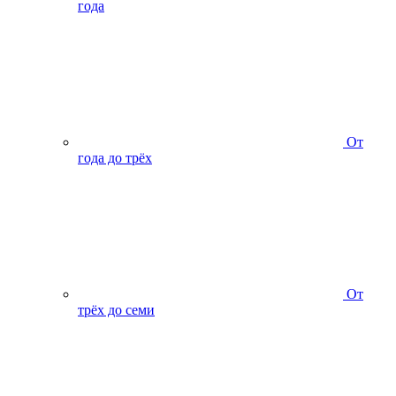
года
От
года до трёх
От
трёх до семи