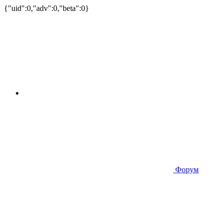
{"uid":0,"adv":0,"beta":0}
Форум