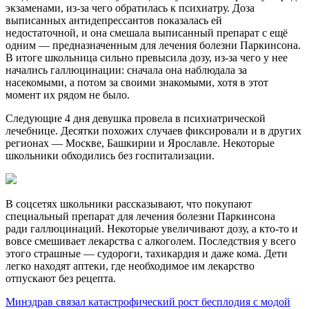
экзаменами, из-за чего обратилась к психиатру. Доза
выписанных антидепрессантов показалась ей
недостаточной, и она смешала выписанный препарат с ещё
одним — предназначенным для лечения болезни Паркинсона.
В итоге школьница сильно превысила дозу, из-за чего у нее
начались галлюцинации: сначала она наблюдала за
насекомыми, а потом за своими знакомыми, хотя в этот
момент их рядом не было.
Следующие 4 дня девушка провела в психиатрической
лечебнице. Десятки похожих случаев фиксировали и в других
регионах — Москве, Башкирии и Ярославле. Некоторые
школьники обходились без госпитализации.
В соцсетях школьники рассказывают, что покупают
специальный препарат для лечения болезни Паркинсона
ради галлюцинаций. Некоторые увеличивают дозу, а кто-то и
вовсе смешивает лекарства с алкоголем. Последствия у всего
этого страшные — судороги, тахикардия и даже кома. Дети
легко находят аптеки, где необходимое им лекарство
отпускают без рецепта.
Минздрав связал катастрофический рост бесплодия с модой