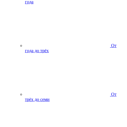
года
От
года до трёх
От
трёх до семи