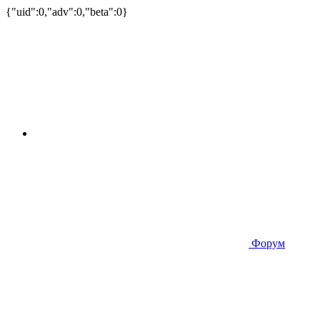
{"uid":0,"adv":0,"beta":0}
Форум