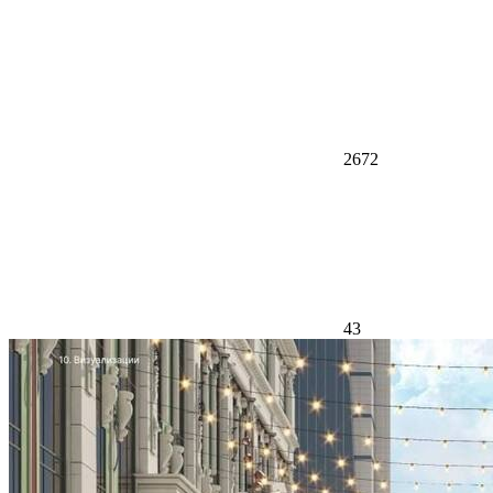
2672
43