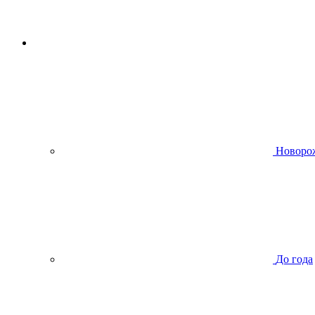
Новоро
До года