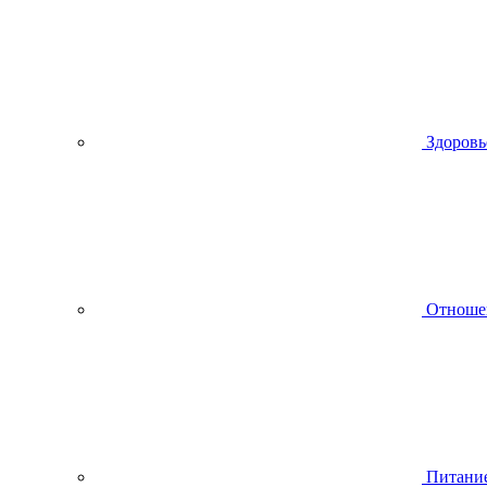
Здоровь
Отноше
Питани