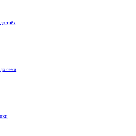
 до трёх
 до семи
ики