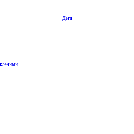
Дети
жденный