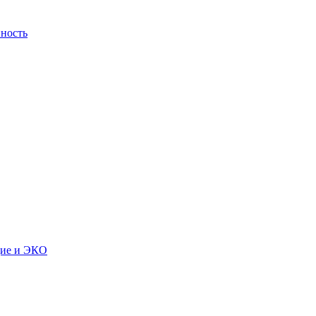
ность
дие и ЭКО