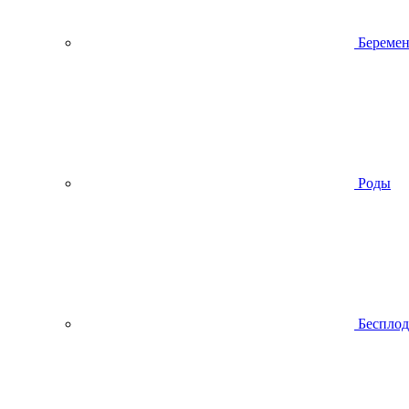
Беремен
Роды
Беспло