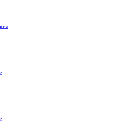
огия
е
е