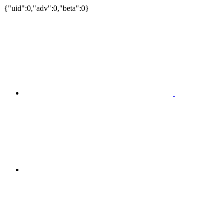
{"uid":0,"adv":0,"beta":0}