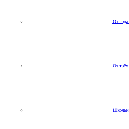
От года
От трёх
Школьн