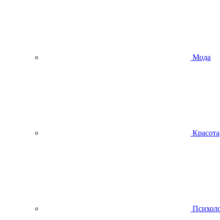
Мода
Красота
Психол