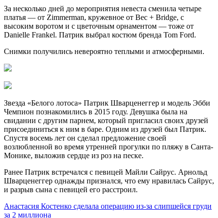
За несколько дней до мероприятия невеста сменила четыре
платья — от Zimmerman, кружевное от Bec + Bridge, с
высоким воротом и с цветочным орнаментом — тоже от
Danielle Frankel. Патрик выбрал костюм бренда Tom Ford.
Снимки получились невероятно теплыми и атмосферными.
Звезда «Белого лотоса» Патрик Шварценеггер и модель Эбби
Чемпион познакомились в 2015 году. Девушка была на
свидании с другим парнем, который пригласил своих друзей
присоединиться к ним в баре. Одним из друзей был Патрик.
Спустя восемь лет он сделал предложение своей
возлюбленной во время утренней прогулки по пляжу в Санта-
Монике, выложив сердце из роз на песке.
Ранее Патрик встречался с певицей Майли Сайрус. Арнольд
Шварценеггер однажды признался, что ему нравилась Сайрус,
и разрыв сына с певицей его расстроил.
Анастасия Костенко сделала операцию из-за слипшейся груди
за 2 миллиона