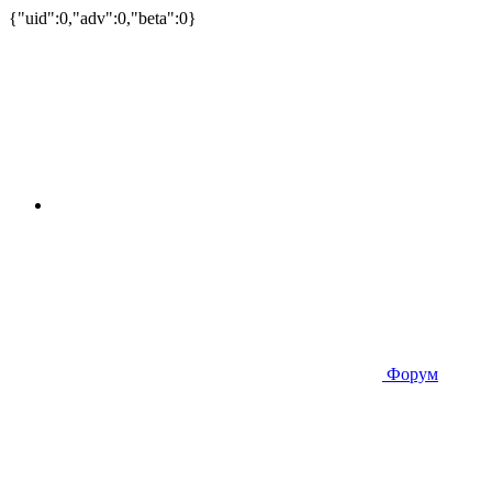
{"uid":0,"adv":0,"beta":0}
Форум