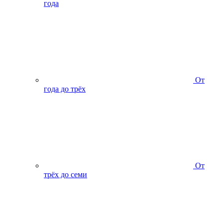
года
От
года до трёх
От
трёх до семи