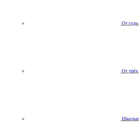
От года
От трёх
Школьн