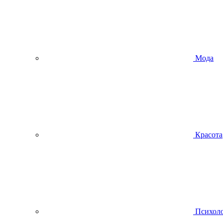
Мода
Красота
Психол