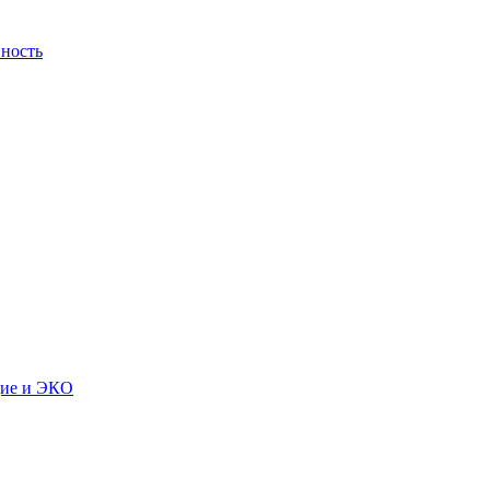
ность
дие и ЭКО