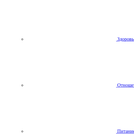
Здоровь
Отноше
Питани