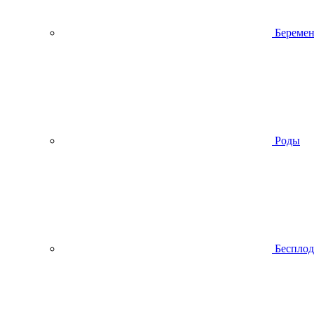
Беремен
Роды
Беспло