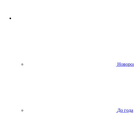
Новоро
До года