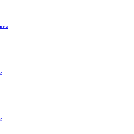
огия
е
е