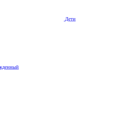
Дети
жденный