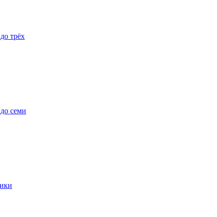
 до трёх
 до семи
ики