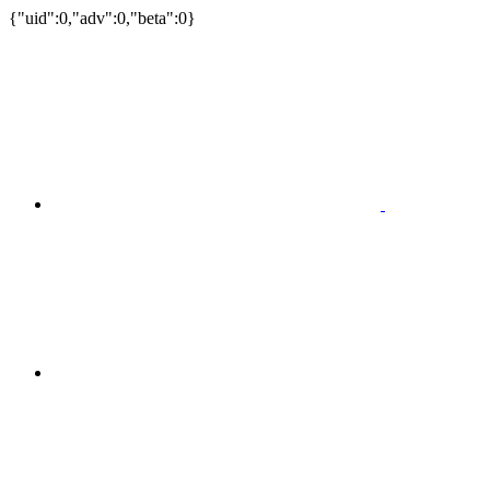
{"uid":0,"adv":0,"beta":0}