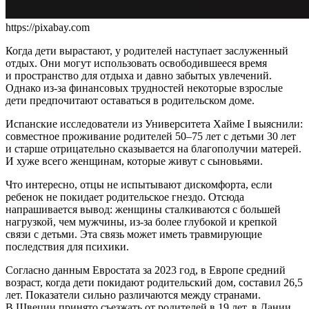
https://pixabay.com
Когда дети вырастают, у родителей наступает заслуженный
отдых. Они могут использовать освободившееся время
и пространство для отдыха и давно забытых увлечений.
Однако из-за финансовых трудностей некоторые взрослые
дети предпочитают оставаться в родительском доме.
Испанские исследователи из Университета Хайме I выяснили:
совместное проживание родителей 50–75 лет с детьми 30 лет
и старше отрицательно сказывается на благополучии матерей.
И хуже всего женщинам, которые живут с сыновьями.
Что интересно, отцы не испытывают дискомфорта, если
ребенок не покидает родительское гнездо. Отсюда
напрашивается вывод: женщины сталкиваются с большей
нагрузкой, чем мужчины, из-за более глубокой и крепкой
связи с детьми. Эта связь может иметь травмирующие
последствия для психики.
Согласно данным Евростата за 2023 год, в Европе средний
возраст, когда дети покидают родительский дом, составил 26,5
лет. Показатели сильно различаются между странами.
В Швеции принято съезжать от родителей в 19 лет, в Дании