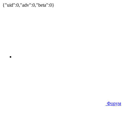
{"uid":0,"adv":0,"beta":0}
Форум