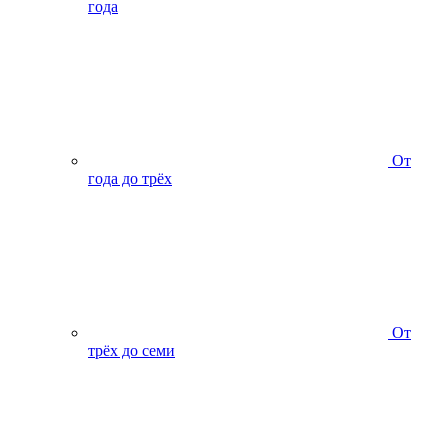
года
От
года до трёх
От
трёх до семи