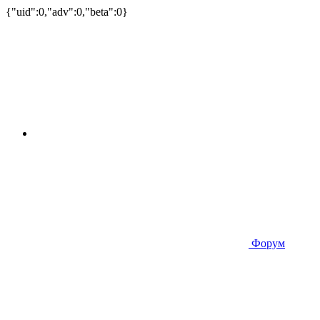
{"uid":0,"adv":0,"beta":0}
Форум