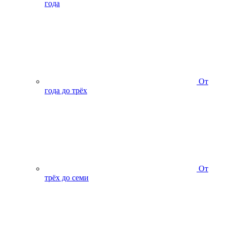
года
От
года до трёх
От
трёх до семи