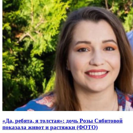
«Да, ребята, я толстая»: дочь Розы Сябитовой
показала живот и растяжки (ФОТО)