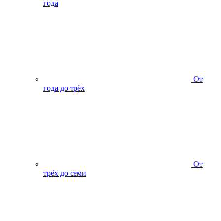
года
От
года до трёх
От
трёх до семи