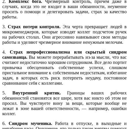
2.
Комплекс бога.
Чрезмерный контроль, причем даже в
случаях, когда это не входит в ваши обязанности, неумение
просить о помощи и делегировать задачи, страх за качество
работы.
3.
Страх потери контроля.
Эта черта превращает людей в
микроменеджеров, которые изводят коллег подсчетом ручек
на рабочих столах. Они агрессивно навязывают свои методы
работы и уделяют чрезмерное внимание ненужным мелочам.
4.
Страх непрофессионализма или скрытый синдром
самозванца.
Вы можете перерабатывать из-за мысли, что вас
считают недостаточно хорошим сотрудником. Все дело портит
привычка обесценивать собственные успехи, слишком
пристальное внимание к собственным недостаткам, избегание
задач, в которых есть риск потерпеть неудачу, постоянное
сравнивание себя с коллегами.
5.
Внутренний критик.
Границы ваших рабочих
обязанностей становятся все шире, хотя вас никто об этом не
просил. Вы чувствуете вину за вещи, которые вообще не
лежат в зоне вашей ответственности, — например, ошибки
коллег.
6.
Синдром мученика.
Работа в отпуске, в выходные и
нерабочие часы. Ощущение, что только такие жертвы помогут