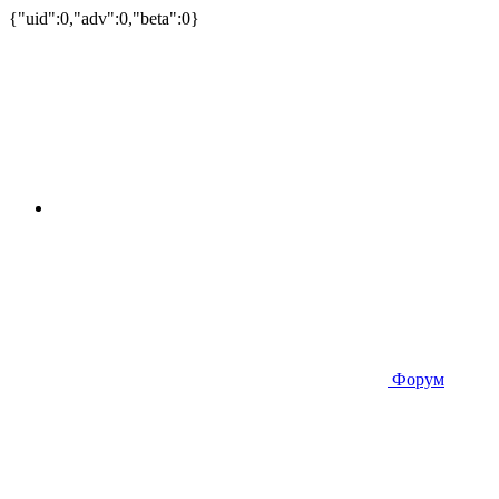
{"uid":0,"adv":0,"beta":0}
Форум