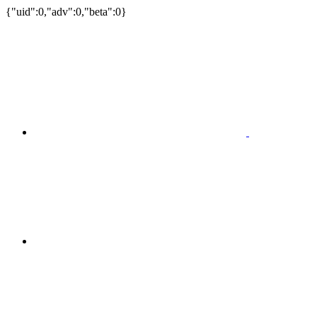
{"uid":0,"adv":0,"beta":0}