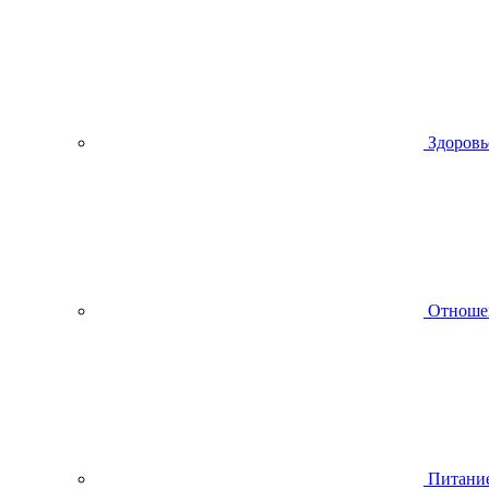
Здоровь
Отноше
Питани