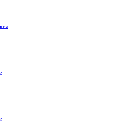
огия
е
е