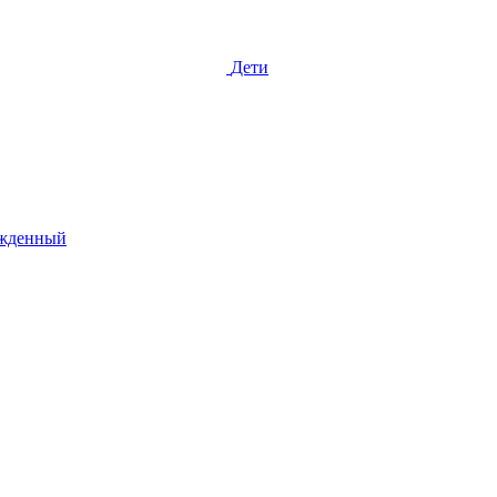
Дети
жденный