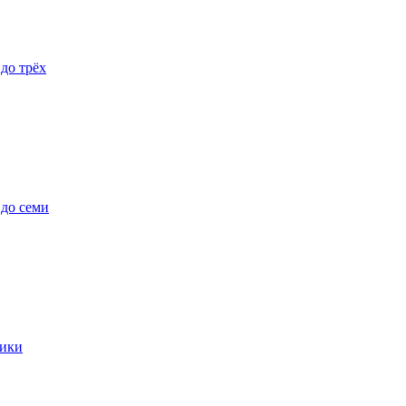
 до трёх
 до семи
ики