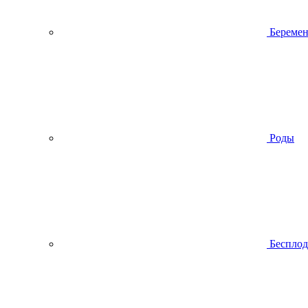
Беремен
Роды
Беспло