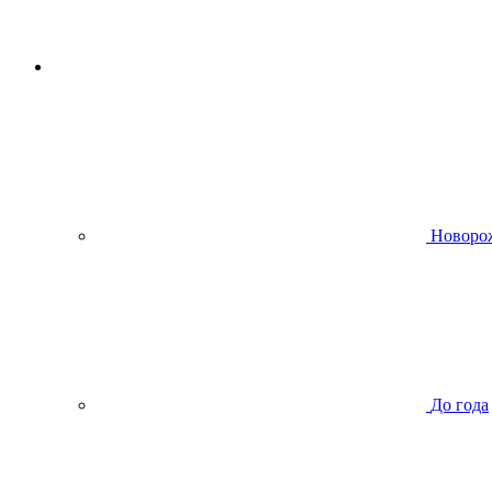
Новоро
До года