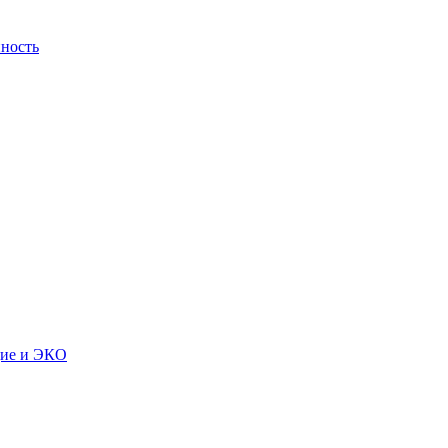
ность
дие и ЭКО