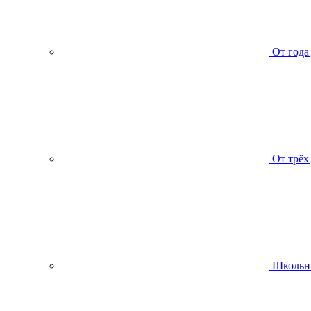
От года
От трёх
Школьн