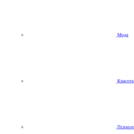
Мода
Красота
Психол