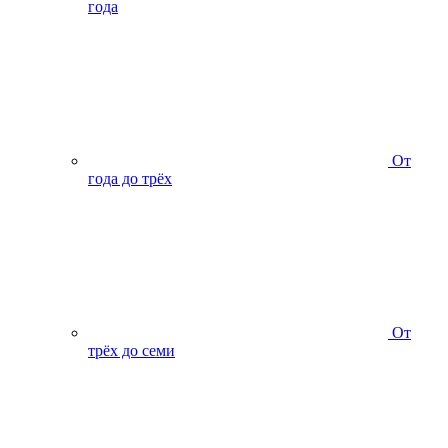
года
От
года до трёх
От
трёх до семи