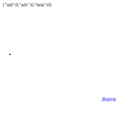
{"uid":0,"adv":0,"beta":0}
Форум