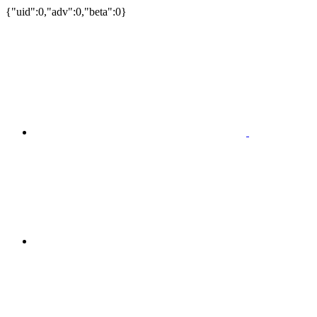
{"uid":0,"adv":0,"beta":0}