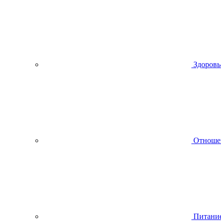
Здоровь
Отноше
Питани