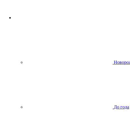
Новоро
До года