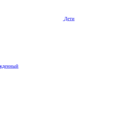
Дети
жденный