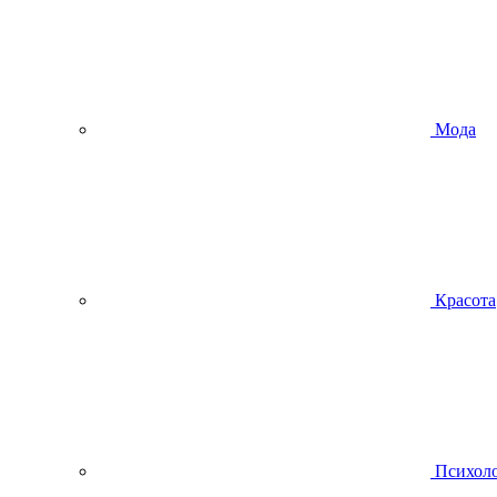
Мода
Красота
Психол