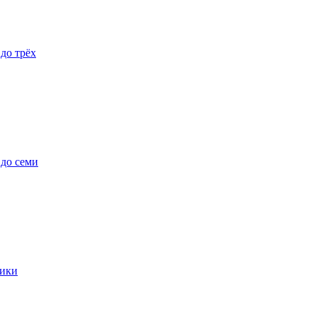
 до трёх
 до семи
ики