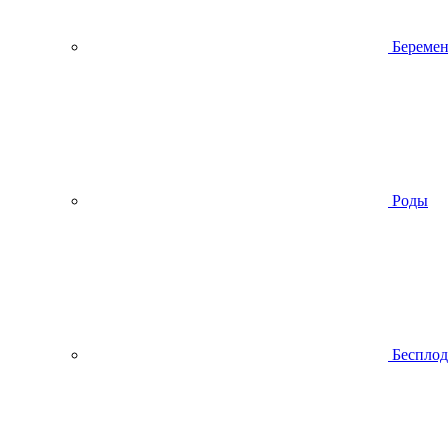
Беремен
Роды
Беспло