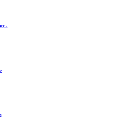
огия
е
е