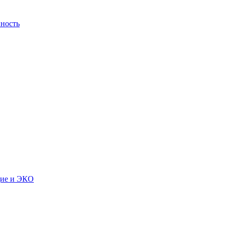
ность
дие и ЭКО