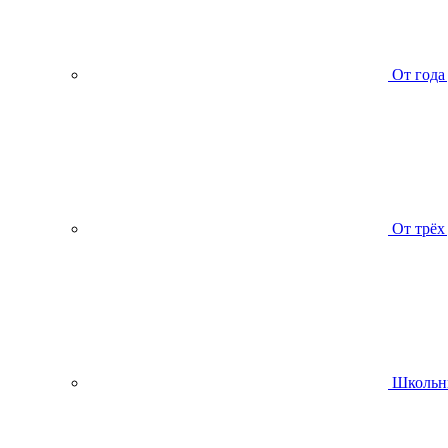
От года
От трёх
Школьн