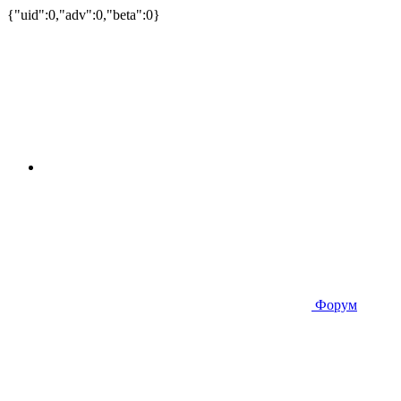
{"uid":0,"adv":0,"beta":0}
Форум