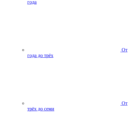
года
От
года до трёх
От
трёх до семи