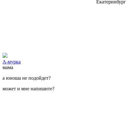
Екатеринбург
А-мурка
мама
а юноша не подойдет?
может и мне напишите?