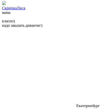
СкрипкаЛиса
мама
класно)
надо заказать диванчег)
Екатеринбург