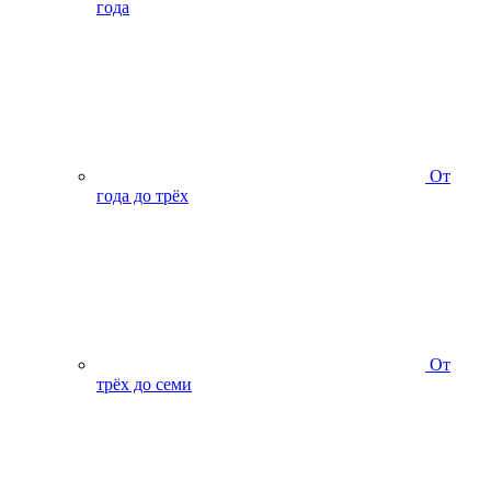
года
От
года до трёх
От
трёх до семи