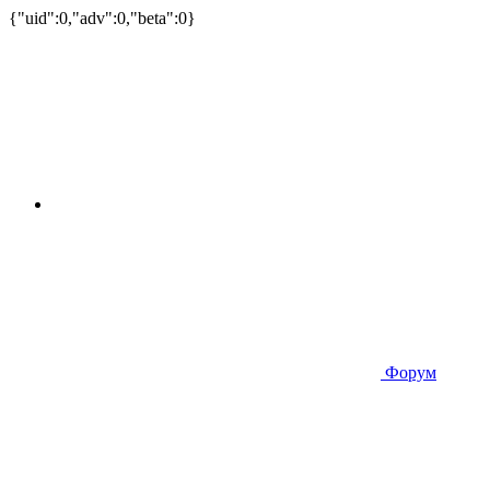
{"uid":0,"adv":0,"beta":0}
Форум