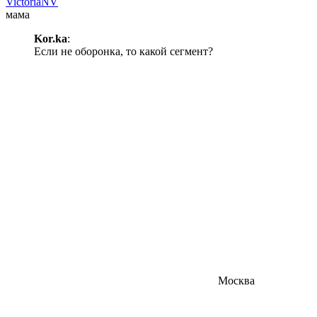
VictoriaNV
мама
Kor.ka
:
Если не оборонка, то какой сегмент?
Москва