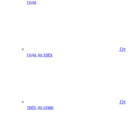
года
От
года до трёх
От
трёх до семи