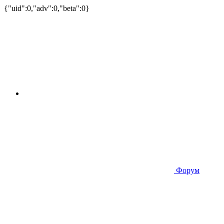
{"uid":0,"adv":0,"beta":0}
Форум