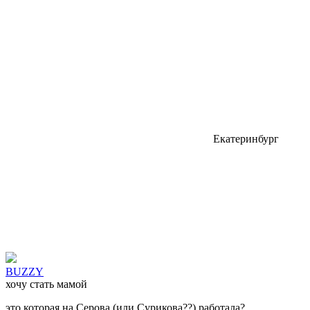
Екатеринбург
BUZZY
хочу стать мамой
это которая на Серова (или Сурикова??) работала?