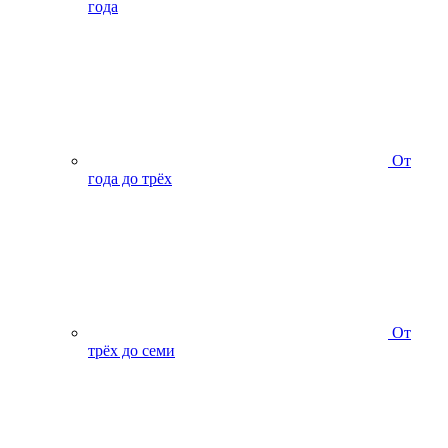
года
От
года до трёх
От
трёх до семи