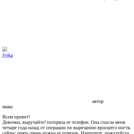
Fejka
автор
мама
Всем привет!
Девочки, выручайте! потеряла ее телефон. Она спасла меня
четыре года назад от операции по вырезанию вросшего ногтя,
сейчас опять очень нужна ее помощь. Напишите, пожалуйста,