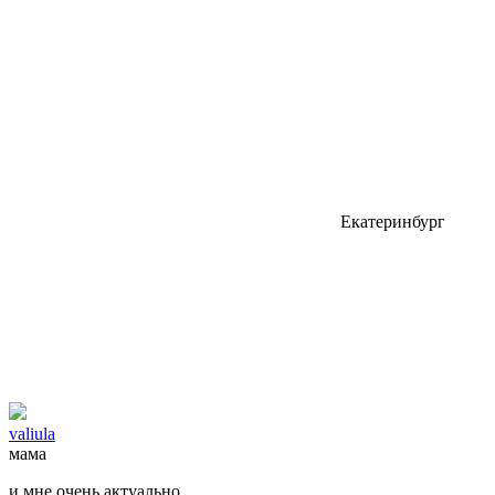
Екатеринбург
valiula
мама
и мне очень актуально