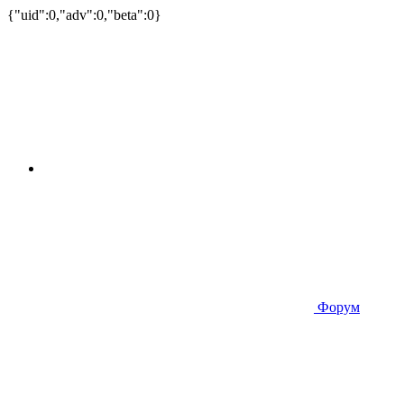
{"uid":0,"adv":0,"beta":0}
Форум