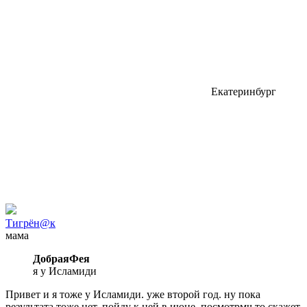
Екатеринбург
Тигрён@к
мама
ДобраяФея
я у Исламиди
Привет и я тоже у Исламиди. уже второй год. ну пока
результата тоже нет. пойду к ней в июне. посмотрмч то скажет